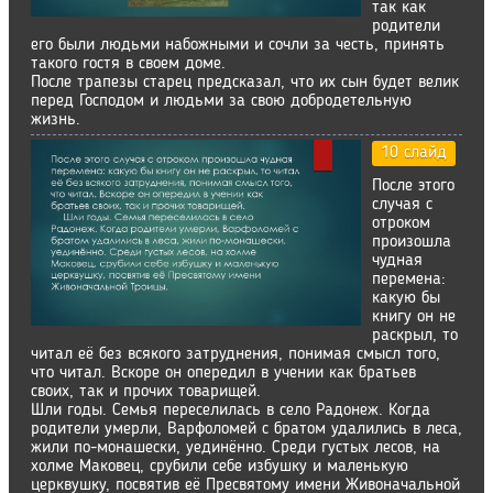
так как
родители
его были людьми набожными и сочли за честь, принять
такого гостя в своем доме.
После трапезы старец предсказал, что их сын будет велик
перед Господом и людьми за свою добродетельную
жизнь.
10 слайд
После этого
случая с
отроком
произошла
чудная
перемена:
какую бы
книгу он не
раскрыл, то
читал её без всякого затруднения, понимая смысл того,
что читал. Вскоре он опередил в учении как братьев
своих, так и прочих товарищей.
Шли годы. Семья переселилась в село Радонеж. Когда
родители умерли, Варфоломей с братом удалились в леса,
жили по-монашески, уединённо. Среди густых лесов, на
холме Маковец, срубили себе избушку и маленькую
церквушку, посвятив её Пресвятому имени Живоначальной