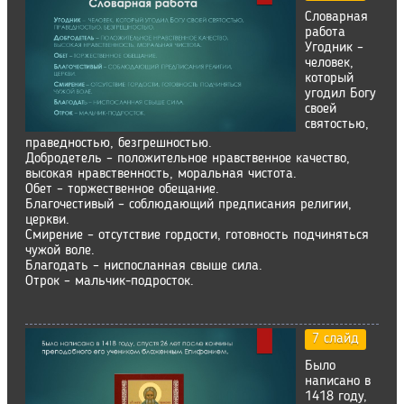
Словарная
работа
Угодник –
человек,
который
угодил Богу
своей
святостью,
праведностью, безгрешностью.
Добродетель – положительное нравственное качество,
высокая нравственность, моральная чистота.
Обет – торжественное обещание.
Благочестивый – соблюдающий предписания религии,
церкви.
Смирение – отсутствие гордости, готовность подчиняться
чужой воле.
Благодать – ниспосланная свыше сила.
Отрок – мальчик-подросток.
7 слайд
Было
написано в
1418 году,