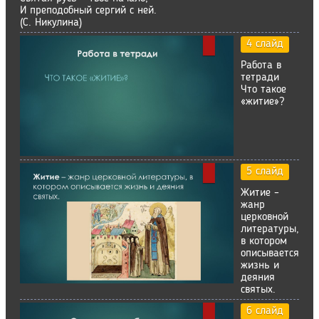
И преподобный сергий с ней.
(С. Никулина)
4 слайд
Работа в
тетради
Что такое
«житие»?
5 слайд
Житие –
жанр
церковной
литературы,
в котором
описывается
жизнь и
деяния
святых.
6 слайд