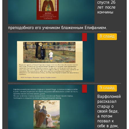
спустя 26
лет после
кончины
преподобного его учеником блаженным Епифанием.
8 слайд
9 слайд
Варфоломей
рассказал
старцу о
своей беде,
а потом
позвал к
себе в дом,