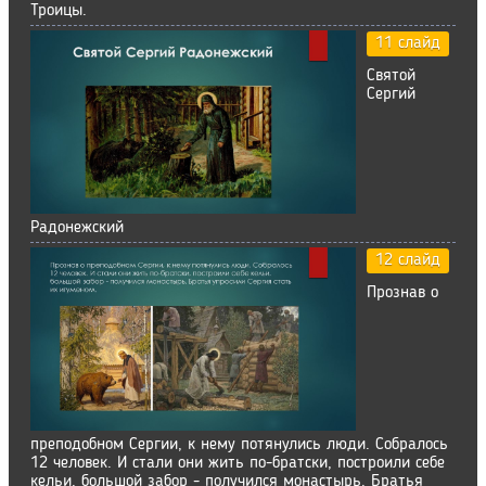
Троицы.
11 слайд
Святой
Сергий
Радонежский
12 слайд
Прознав о
преподобном Сергии, к нему потянулись люди. Собралось
12 человек. И стали они жить по-братски, построили себе
кельи, большой забор - получился монастырь. Братья