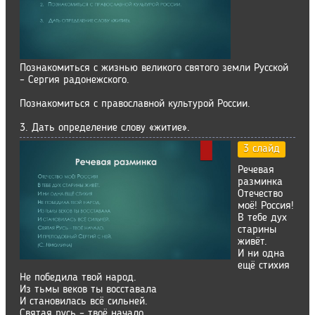
Познакомиться с жизнью великого святого земли Русской
– Сергия радонежского.
Познакомиться с православной культурой России.
3. Дать определение слову «житие».
3 слайд
Речевая
разминка
Отечество
моё! Россия!
В тебе дух
старины
живёт.
И ни одна
ещё стихия
Не победила твой народ.
Из тьмы веков ты восставала
И становилась всё сильней.
Святая русь – твоё начало,