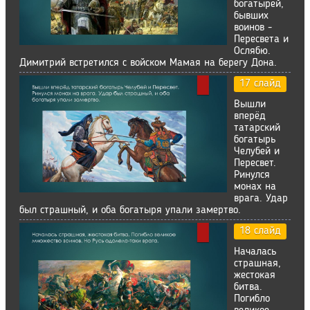
богатырей,
бывших
воинов -
Пересвета и
Ослябю.
Димитрий встретился с войском Мамая на берегу Дона.
17 слайд
Вышли
вперёд
татарский
богатырь
Челубей и
Пересвет.
Ринулся
монах на
врага. Удар
был страшный, и оба богатыря упали замертво.
18 слайд
Началась
страшная,
жестокая
битва.
Погибло