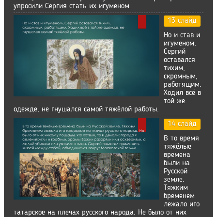
упросили Сергия стать их игуменом.
13 слайд
Но и став и
игуменом,
Сергий
оставался
тихим,
скромным,
работящим.
Ходил всё в
той же
одежде, не гнушался самой тяжёлой работы.
14 слайд
В то время
тяжёлые
времена
были на
Русской
земле.
Тяжким
бременем
лежало иго
татарское на плечах русского народа. Не было от них