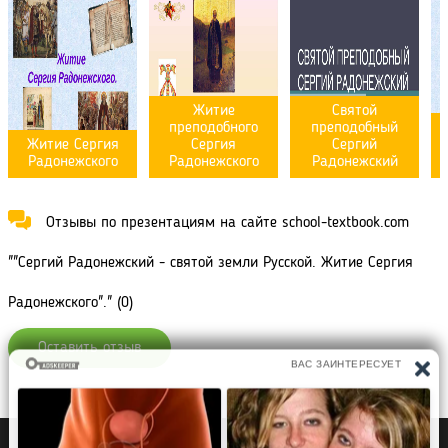
Житие
Святой
преподобного
преподобный
Житие Сергия
Сергия
Сергий
Радонежского
Радонежского
Радонежский
Отзывы по презентациям на сайте school-textbook.com
""Сергий Радонежский - святой земли Русской. Житие Сергия
Радонежского"." (0)
Оставить отзыв