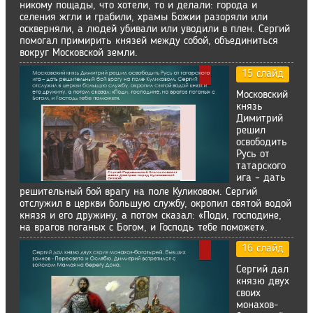
никому пощады, что хотели, то и делали: города и
селения жгли и грабили, храмы Божии разоряли или
оскверняли, а людей убивали или уводили в плен. Сергий
помогал примирить князей между собой, объединиться
вокруг Московской земли.
15 слайд
Московский
князь
Димитрий
решил
освободить
Русь от
татарского
ига – дать
решительный бой врагу на поле Куликовом. Сергий
отслужил в церкви большую службу, окропил святой водой
князя и его дружину, а потом сказал: «Поди, господине,
на врагов поганых с Богом, и Господь тебе поможет».
16 слайд
Сергий дал
князю двух
своих
монахов-