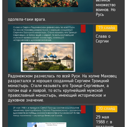
великое
множество
воинов. Но
Русь
одолела-таки врага.
19 слайд
Слава о
Сергии
Радонежском разнеслась по всей Руси. На холме Маковец
разрастался и хорошел созданный Сергием Троицкий
монастырь. Стали называть его Троице-Сергиевым, а
потом ещё и лаврой, то есть крупнейший мужской
православный монастырь, имеющий историческое и
духовное значение.
20 слайд
29 мая
1988 г. в