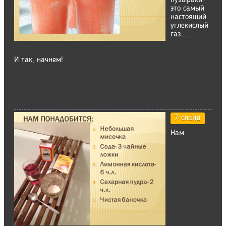
пузырьки-
это самый
настоящий
углекислый
газ……
И так, начнем!
7 слайд
Нам