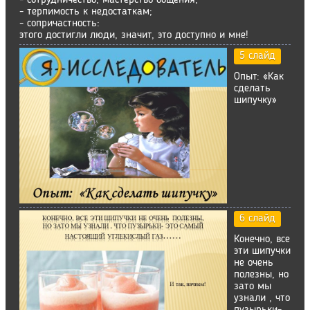
- сотрудничество, мастерство общения;
- терпимость к недостаткам;
- сопричастность:
этого достигли люди, значит, это доступно и мне!
5 слайд
Опыт: «Как
сделать
шипучку»
6 слайд
Конечно, все
эти шипучки
не очень
полезны, но
зато мы
узнали , что