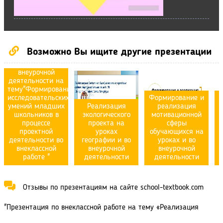
Возможно Вы ищите другие презентации
Презентация по
внеурочной
деятельности на
тему"Формирование
исследовательских
Формирование и
умений младших
Реализация
реализация
школьников в
экологического
мотивационной
процессе
проекта на
сферы
проектной
уроках
обучающихся на
деятельности во
географии и во
уроках и во
к
внеклассной
внеурочной
внеурочной
работе "
деятельности
деятельности
Отзывы по презентациям на сайте school-textbook.com
"Презентация по внеклассной работе на тему «Реализация