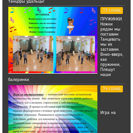
танцоры удальцы!
13 слайд
ПРУЖИНКИ.
Ножки
рядом мы
поставим
Танцевать
мы их
заставим.
Вниз-вверх,
как
пружинки,
Пляшут
наши
балеринки.
14 слайд
Игра на