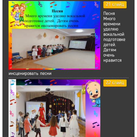
21 слайд
Песня
Много
времени
уделяю
вокальной
подготовке
детей.
Детям
очень
нравится
инсценировать песни
22 слайд