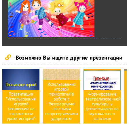
Возможно Вы ищите другие презентации
Использование
игровой
Презентация
технологии в
Формирование
"Использование
работе с
театрализованной
игровой
безударными
культуры у
технологии на
гласными
дошкольников на
современном
непроверяемыми
музыкальных
уроке истории"
ударением
занятиях