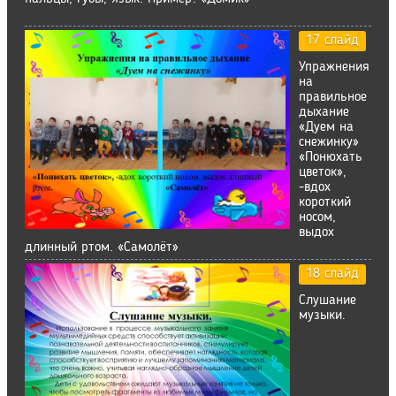
17 слайд
Упражнения
на
правильное
дыхание
«Дуем на
снежинку»
«Понюхать
цветок»,
-вдох
короткий
носом,
выдох
длинный ртом. «Самолёт»
18 слайд
Слушание
музыки.