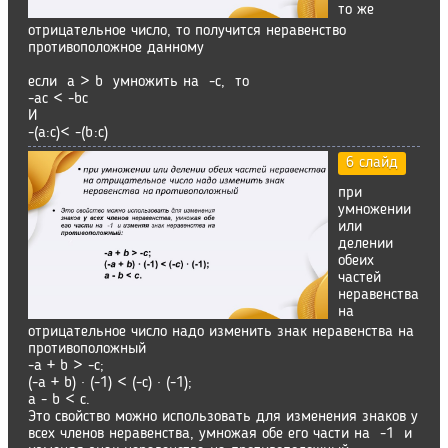
то же
отрицательное число, то получится неравенство
противоположное данному
если a > b умножить на -c, то
-ac < -bc
И
-(а:с)< -(b:с)
6 слайд
при
умножении
или
делении
обеих
частей
неравенства
на
отрицательное число надо изменить знак неравенства на
противоположный
-a + b > -c;
(-a + b) · (-1) < (-c) · (-1);
a - b < c.
Это свойство можно использовать для изменения знаков у
всех членов неравенства, умножая обе его части на -1 и