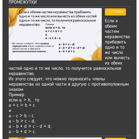
ПРОМЕЖУТКИ
3 слайд
Если к
обеим
частям
неравенства
прибавить
одно и то
же число
или вычесть
из обеих
частей одно и то же число, то получится равносильное
неравенство.
Из этого следует, что можно переносить члены
неравенства из одной части в другую с противоположным
знаком
Пример:
если a > b, то
a + c > b + c
и
a - c > b - c.
a - b > c - d;
a - b + d > c - d + d;
a - b + d > c.