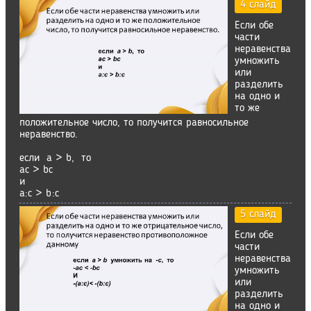
4 слайд
Если обе
части
неравенства
умножить
или
разделить
на одно и
то же
положительное число, то получится равносильное
неравенство.
если a > b, то
ac > bc
и
а:с > b:с
5 слайд
Если обе
части
неравенства
умножить
или
разделить
на одно и