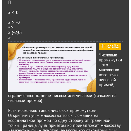

х < 0
х > -2
=>
х (-2;0)
Э
11 слайд
Числовые
промежутки
- это
множество
всех точек
числовой
прямой,
ограниченное данным числом или числами (точками на
числовой прямой)
Есть несколько типов числовых промежутков:
Открытый луч — множество точек, лежащих на
координатной прямой по одну сторону от граничной
точки. Граница луча при этом не принадлежит множеству.
Замкнутый луч — понятие, аналогичное открытому лучу.