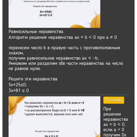
Равносильные неравенства.
Алгоритм решения неравенства ax + b < 0 при a ≠ 0
перенесем число b в правую часть с противоположным
знаком,
получим равносильное неравенство ax < −b;
Умножим или разделим обе части неравенства на число
не равное нулю.
Решите эти неравенства
5x+25≤0;
3х+81 ≤ 0
9 слайд
При
решении
неравенства
ax + b < 0,
если а = 0
получим 0x