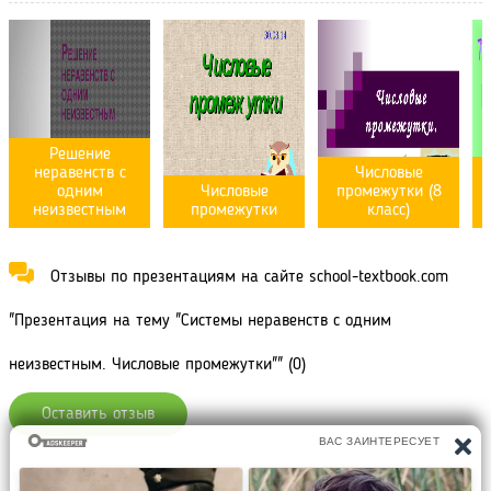
Решение
неравенств с
Числовые
одним
Числовые
промежутки (8
неизвестным
промежутки
класс)
Отзывы по презентациям на сайте school-textbook.com
"Презентация на тему "Системы неравенств с одним
неизвестным. Числовые промежутки"" (0)
Оставить отзыв