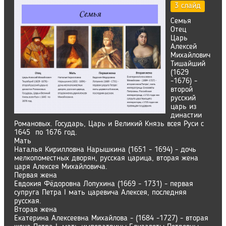
3 слайд
Семья
Отец
Царь
Алексей
Михайлович
Тишайший
(1629
-1676) -
второй
русский
царь из
династии
Романовых. Государь, Царь и Великий Князь всея Руси с
1645 по 1676 год.
Мать
Наталья Кирилловна Нарышкина (1651 - 1694) - дочь
мелкопоместных дворян, русская царица, вторая жена
царя Алексея Михайловича.
Первая жена
Евдокия Фёдоровна Лопухина (1669 - 1731) - первая
супруга Петра I мать царевича Алексея, последняя
русская.
Вторая жена
Екатерина Алексеевна Михайлова - (1684 -1727) - вторая