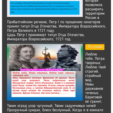
которая
позволила
расширить
территории
России в
Прибалтийском регионе, Петр I по прошению сенаторов
принял титул Отца Отечества, Императора Всероссийского,
Петра Великого в 1721 году.
Царь Пётр I принимает титул Отца Отечества,
Императора Всероссийского, 1721 год.
16 слайд
Люблю
тебя, Петра
творенье,
Люблю твой
строгий,
стройный
вид,
Невы
державное
теченье,
Береговой
её гранит,
Твоих оград узор чугунный, Твоих задумчивых ночей
Прозрачный сумрак, блеск безлунный, Когда я в комнате