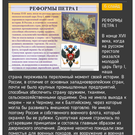
6 слайд
РЕФОРМЫ
ПЕТРА I
В конце XVII
века, когда
на русском
престоле
оказался
молодой
царь Петр I,
наша
страна переживала переломный момент своей истории. В
России, в отличие от основных западноевропейских стран,
почти не было крупных промышленных предприятий,
способных обеспечить страну оружием, тканями,
сельскохозяйственными орудиями. Она не имела выхода к
морям - ни к Черному, ни к Балтийскому, через которые
могла бы развивать внешнюю торговлю. Не имела
поэтому Россия и собственного военного флота, который
охранял бы ее рубежи. Сухопутная армия строилась по
устаревшим принципам и состояла главным образом из
дворянского ополчения. Дворяне неохотно покидали свои
поместья для военных походов, их вооружение и военная