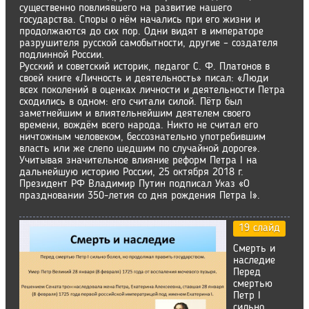
существенно повлиявшего на развитие нашего
государства. Споры о нём начались при его жизни и
продолжаются до сих пор. Одни видят в императоре
разрушителя русской самобытности, другие – создателя
подлинной России.
Русский и советский историк, педагог С. Ф. Платонов в
своей книге «Личность и деятельность» писал: «Люди
всех поколений в оценках личности и деятельности Петра
сходились в одном: его считали силой. Пётр был
заметнейшим и влиятельнейшим деятелем своего
времени, вождём всего народа. Никто не считал его
ничтожным человеком, бессознательно употребившим
власть или же слепо шедшим по случайной дороге».
Учитывая значительное влияние реформ Петра I на
дальнейшую историю России, 25 октября 2018 г.
Президент РФ Владимир Путин подписал Указ «О
праздновании 350-летия со дня рождения Петра I».
19 слайд
Смерть и
наследие
Перед
смертью
Петр I
сильно