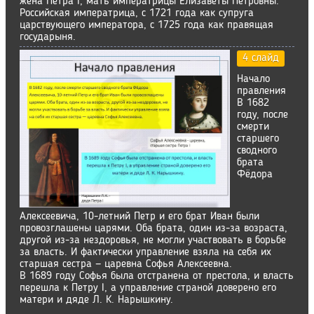
жена Петра I, мать императрицы Елизаветы Петровны.
Российская императрица, с 1721 года как супруга
царствующего императора, с 1725 года как правящая
государыня.
4 слайд
Начало
правления
В 1682
году, после
смерти
старшего
сводного
брата
Фёдора
Алексеевича, 10-летний Петр и его брат Иван были
провозглашены царями. Оба брата, один из-за возраста,
другой из-за нездоровья, не могли участвовать в борьбе
за власть. И фактически управление взяла на себя их
старшая сестра — царевна Софья Алексеевна.
В 1689 году Софья была отстранена от престола, и власть
перешла к Петру I, а управление страной доверено его
матери и дяде Л. К. Нарышкину.