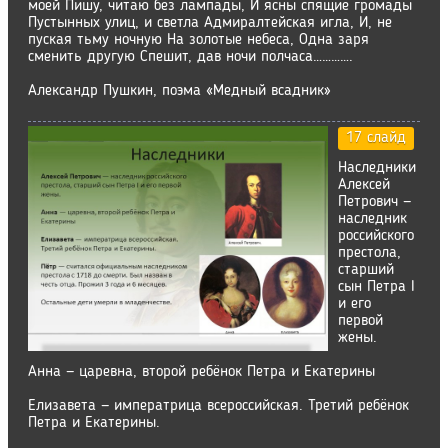
моей Пишу, читаю без лампады, И ясны спящие громады
Пустынных улиц, и светла Адмиралтейская игла, И, не
пуская тьму ночную На золотые небеса, Одна заря
сменить другую Спешит, дав ночи полчаса………….
Александр Пушкин, поэма «Медный всадник»
17 слайд
Наследники
Алексей
Петрович —
наследник
российского
престола,
старший
сын Петра I
и его
первой
жены.
Анна — царевна, второй ребёнок Петра и Екатерины
Елизавета — императрица всероссийская. Третий ребёнок
Петра и Екатерины.