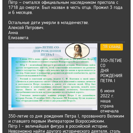
Пётр — считался официальным наследником престола с
1718 до смерти. Был назван в честь отца. Прожил 3 года
и 6 месяцев.
Остальные дети умерли в младенчестве.
Алексей Петрович.
Анна
Елизавета
18 слайд
350-ЛЕТИЕ
СО
ДНЯ
РОЖДЕНИЯ
ПЕТРА I
6 июня
2022 г.
наша
страна
отмечала
350-летие со дня рождения Петра I, прозванного Великим
и ставшего первым Императором Всероссийским.
Пётр I – величайшая фигура в российской истории.
Невозможно найти другого исторического деятеля, столь