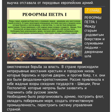
выучка отставала от передовых европейских армий.
7 слайд
РЕФОРМЫ
ПЕТРА I
Между
старым
,родовитым
боярством и
служивыми
людьми -
дворянами
шла
ожесточенная борьба за власть. В стране происходили
непрерывные восстания крестьян и городских низов,
которые боролись и против дворян, и против бояр, т.к. они
все были феодалами-крепостниками. Россия привлекала к
себе жадные взоры соседних государств - Швеции, Речи
Посполитой, которые непрочь были захватить и
подчинить себе русские земли.
Необходимо было реорганизовать армию, построить флот,
овладеть побережьем моря, создать отечественную
промышленность, перестроить систему управления
страной.