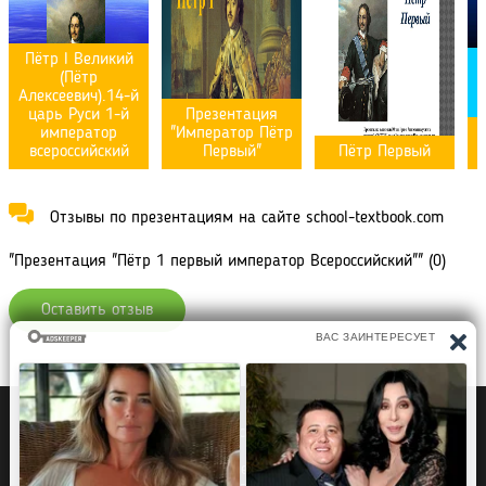
Пётр I Великий
(Пётр
Алексеевич).14-й
царь Руси 1-й
Презентация
император
"Император Пётр
всероссийский
Первый"
Пётр Первый
Отзывы по презентациям на сайте school-textbook.com
"Презентация "Пётр 1 первый император Всероссийский"" (0)
Оставить отзыв
Политика конфиденциальности
Правообладателям
Рефераты Дипломы Курсовые работы