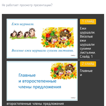
Не работает просмотр презентации?
1 слайд
Ежи
шуршали.
Веселые
ежи
шуршали
сухими
листьями.
Слайд 1
2 слайд
Главные
и
второстепенные члены предложения