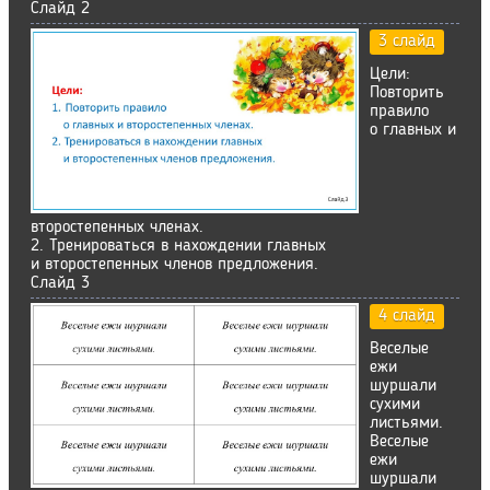
Слайд 2
3 слайд
Цели:
Повторить
правило
о главных и
второстепенных членах.
2. Тренироваться в нахождении главных
и второстепенных членов предложения.
Слайд 3
4 слайд
Веселые
ежи
шуршали
сухими
листьями.
Веселые
ежи
шуршали