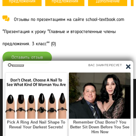
предложения
предложения
Дополнение
Отзывы по презентациям на сайте school-textbook.com
"Презентация к уроку "Главные и второстепенные члены
предложения. 3 класс"" (0)
Оставить отзыв
Политика конфиденциальности
Правообладателям
Рефераты Дипломы Курсовые работы
Читать книги
Аудиокниги
Раскраски для детей
Загадки, Игры Головоломки
SCHOOL TEXTBOOK
©2020 - 2026 School-
textbook.com