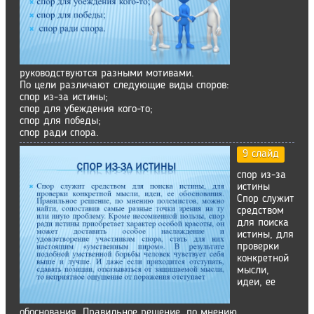
руководствуются разными мотивами.
По цели различают следующие виды споров:
спор из-за истины;
спор для убеждения кого-то;
спор для победы;
спор ради спора.
9 слайд
спор из-за
истины
Спор служит
средством
для поиска
истины, для
проверки
конкретной
мысли,
идеи, ее
обоснования. Правильное решение, по мнению