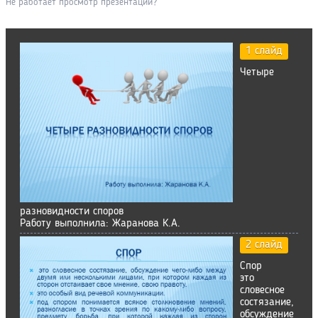
Не работает просмотр презентации?
1 слайд
Четыре
разновидности споров
Работу выполнила: Жаранова К.А.
2 слайд
Спор
это
словесное
состязание,
обсуждение