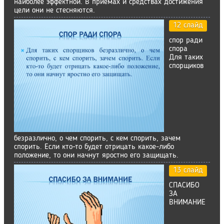
наиболее эффектной. В приемах и средствах достижения
цели они не стесняются.
12 слайд
спор ради
спора
Для таких
спорщиков
безразлично, о чем спорить, с кем спорить, зачем
спорить. Если кто-то будет отрицать какое-либо
положение, то они начнут яростно его защищать.
13 слайд
СПАСИБО
ЗА
ВНИМАНИЕ