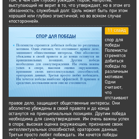
том, в чем сам глубоко убежден. Порой, напротив,
выступающий не верит в то, что утверждает, но в этом его
обязанность, служебный долг. Цель может быть при этом
хорошей или глубоко эгоистичной, но во всяком случае
«посторонней».
11 слайд
спор для
победы
Полемисты
стремятся
добиться
победы по
различным
мотивам.
Одни
считают,
что
отстаивают
правое дело, защищают общественные интересы. Они
абсолютно убеждены в своей правоте и до конца
останутся на принципиальных позициях. Другим победа
необходима для самоутверждения. Им очень важны успех
в споре, высокая оценка окружающих, признание своих
интеллектуальных способностей, ораторских данных.
Третьи просто любят побеждать. Им хочется победы