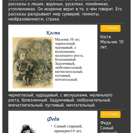
рассказы о леших, водяных, русалках, покойниках,
утопленниках. Он искренне верит в то, о чём говорит. Его
рассказы раскрывают мир суеверий, темноты,
необразованности, страха.
7 слайд
Костя
Мальчик 10
лет,
черноглазый, худощавый, с веснушками, маленького
роста, болезненный. Задумчивый, любознательный,
впечатлительный, пугливый, мечтательный.
8 слайд
Федя
Самый