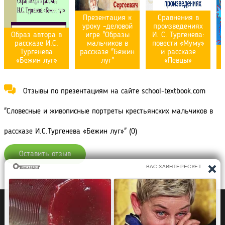
Презентация к
Сравнения в
уроку -деловой
произведениях
Образ автора в
игре "Образы
И. С. Тургенева:
рассказе И.С.
мальчиков в
повести «Муму»
Тургенева
рассказе "Бежин
и рассказе
«Бежин луг»
луг"
«Певцы»
Отзывы по презентациям на сайте school-textbook.com
"Словесные и живописные портреты крестьянских мальчиков в
рассказе И.С.Тургенева «Бежин луг»" (0)
Оставить отзыв
Политика конфиденциальности
Правообладателям