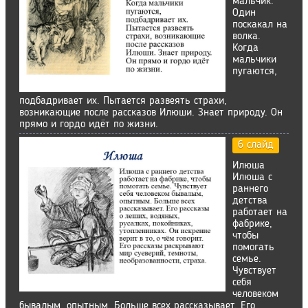
мальчик.
Один
поскакал на
волка.
Когда
мальчики
пугаются,
подбадривает их. Пытается развеять страхи,
возникающие после рассказов Илюши. Знает природу. Он
прямо и гордо идёт по жизни.
6 слайд
Илюша
Илюша с
раннего
детства
работает на
фабрике,
чтобы
помогать
семье.
Чувствует
себя
человеком
бывалым, опытным. Больше всех рассказывает. Его