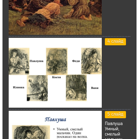
4 слайд
5 слайд
Павлуша
Умный,
смелый