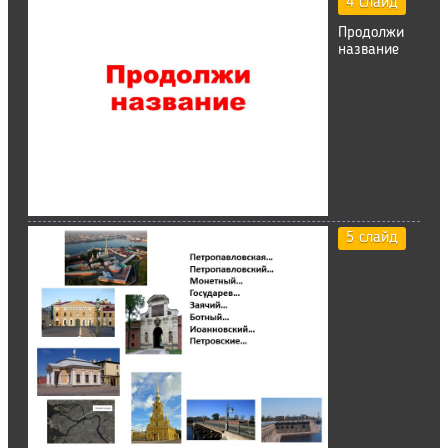
4 слайд
Продолжи
название
5 слайд