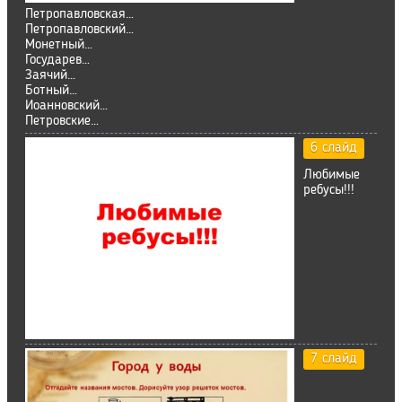
Петропавловская…
Петропавловский…
Монетный…
Государев…
Заячий…
Ботный…
Иоанновский…
Петровские…
6 слайд
Любимые
ребусы!!!
7 слайд