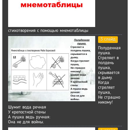
стихотворения с помощью мнемотаблицы
3 слайд
Полуденная
пушка.
Стреляет в
полдень
пушка,
скрывается
в дыму.
Когда
стреляет
пушка,
Не страшно
никому!
Шумит вода речная
У крепостной стены
А пушка ведь ручная:
Она не для войны.