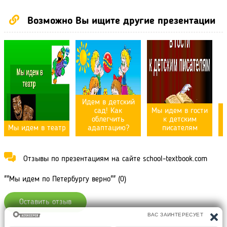
Возможно Вы ищите другие презентации
Идем в детский
сад! Как
Мы идем в гости
облегчить
к детским
Мы идем в театр
адаптацию?
писателям
Отзывы по презентациям на сайте school-textbook.com
""Мы идем по Петербургу верно"" (0)
Оставить отзыв