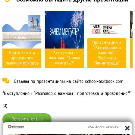
Презентация к
"Разговорам о
Подготовка и
Разговоры о
важном"-
проведение
важном. "Зачем
"Блокада
лыжных походов
мечтать?"
Ленинграда"
Отзывы по презентациям на сайте school-textbook.com
"Выступление : "Разговор о важном : подготовка и проведение""
(0)
Оставить отзыв