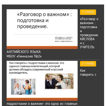
1 слайд
«Разговор о
важном» :
подготовка
и
проведение.
КИСЛОВА
н.с.
УЧИТЕЛЬ
АНГЛИЙСКОГО ЯЗЫКА
МБОУ «Гимназия №2»
2 слайд
Как
говорить с
подростками о важном- это одна из главных