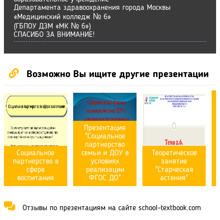
Департамента здравоохранения города Москвы
«Медицинский колледж № 6»
(ГБПОУ ДЗМ «МК № 6»)
СПАСИБО ЗА ВНИМАНИЕ!
Возможно Вы ищите другие презентации
Презентация
"Социальное
партнерство
Социальное
семьи и ДОУ в
Теоретическое
партнерство в
условиях
занятие
«
сфере
реализации
"Старческая
воспитания
ФГОС ДО"
астения"
Отзывы по презентациям на сайте school-textbook.com