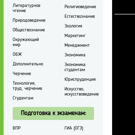
Литературное
Религиоведение
чтение
Естествознание
Природоведение
Экология
Обществознание
Маркетинг
Окружающий
мир
Менеджмент
ОБЖ
Экономика
Дополнительно
Экономика
студентам
Черчение
Юриспруденция
Технология,
труд, черчение
Искусство,
искусствоведение
Студентам
Подготовка к экзаменам:
ВПР
ГИА (ОГЭ)