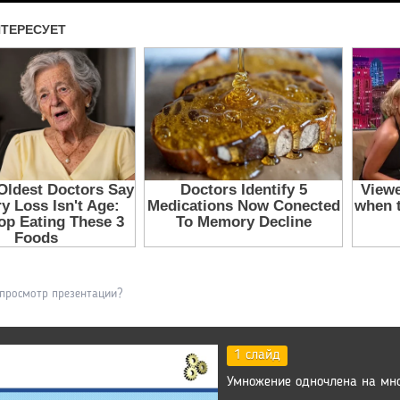
 просмотр презентации?
1 слайд
Умножение одночлена на мн