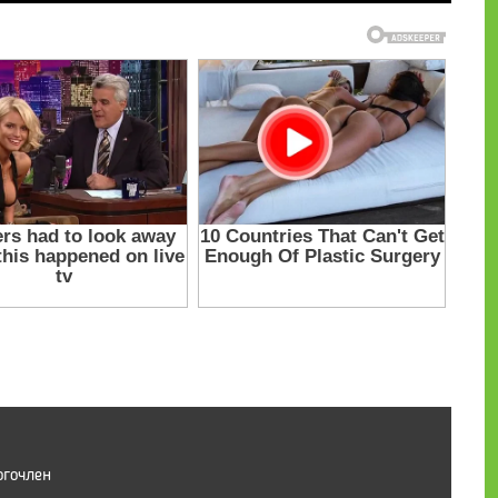
огочлен