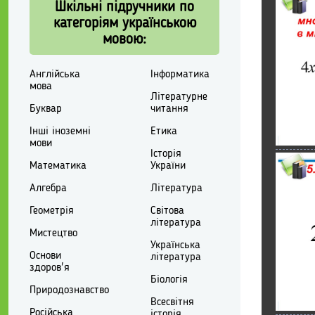
Шкільні підручники по
категоріям українською
мовою:
Англійська
Інформатика
мова
Літературне
Буквар
читання
Інші іноземні
Етика
мови
Історія
Математика
України
Алгебра
Література
Геометрія
Світова
література
Мистецтво
Українська
Основи
література
здоров'я
Біологія
Природознавство
Всесвітня
Російська
історія