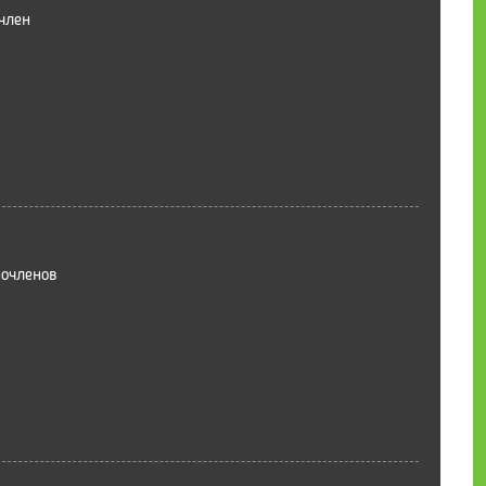
член
очленов