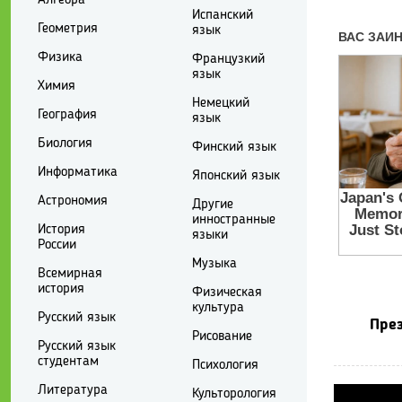
Испанский
Геометрия
язык
Физика
Французкий
язык
Химия
Немецкий
География
язык
Биология
Финский язык
Информатика
Японский язык
Астрономия
Другие
инностранные
История
языки
России
Музыка
Всемирная
история
Физическая
культура
Русский язык
През
Рисование
Русский язык
студентам
Психология
Литература
Культорология