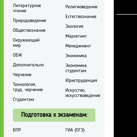
Литературное
Религиоведение
чтение
Естествознание
Природоведение
Экология
Обществознание
Маркетинг
Окружающий
мир
Менеджмент
ОБЖ
Экономика
Дополнительно
Экономика
студентам
Черчение
Юриспруденция
Технология,
труд, черчение
Искусство,
искусствоведение
Студентам
Подготовка к экзаменам:
ВПР
ГИА (ОГЭ)