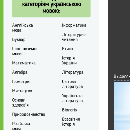
категоріям українською
мовою:
Англійська
Інформатика
мова
Літературне
Буквар
читання
Інші іноземні
Етика
мови
Історія
Математика
України
Алгебра
Література
Выделяю
Геометрія
Світова
література
Мистецтво
Українська
Основи
література
здоров'я
Біологія
Природознавство
Всесвітня
Російська
історія
мова