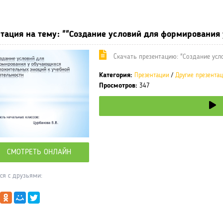
ные учебники / Презентации по предметам
»
Презентации
»
Други
тация на тему: ""Создание условий для формирования
Cкачать презентацию: "Создание ус
Категория:
Презентации
/
Другие презента
Просмотров:
347
СМОТРЕТЬ ОНЛАЙН
ся с друзьями: