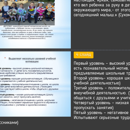
настоящая, яркая, самобытна
кто вел ребенка за руку в де
окружающего мира,- от этог
сегодняшний малыш.» (Сухом
4 слайд
Первый уровень – высокий ур
есть познавательный мотив,
предъявляемые школьные тр
Второй уровень- хорошая шк
учебной деятельностью)
Третий уровень – положител
внеучебной деятельностью. (
общаться с друзьями и учит
Четвертый уровень – низкая
пропускать занятия)
Пятый уровень – негативное
Испытывают серьезные трудн
ссниками)