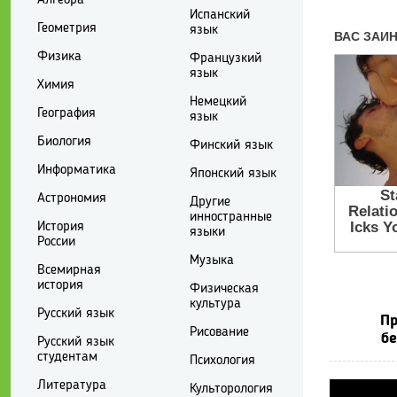
Испанский
Геометрия
язык
Физика
Французкий
язык
Химия
Немецкий
География
язык
Биология
Финский язык
Информатика
Японский язык
Астрономия
Другие
инностранные
История
языки
России
Музыка
Всемирная
история
Физическая
культура
Русский язык
Пр
Рисование
бе
Русский язык
студентам
Психология
Литература
Культорология