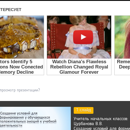
 просмотр презентации?
1 слайд
Учитель начальных классов:
Цурбанова В.В.
Создание условий для форм