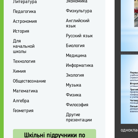
Экономика
Литература
Физкультура
Педагогика
Английский
Астрономия
язык
История
Русский язык
Для
Биология
начальной
школы
Медицина
Технология
Информатика
Химия
Экология
Обществознание
Музыка
Математика
Физика
Алгебра
Философия
Геометрия
Другие
презентации
однокла
Шкільні підручники по