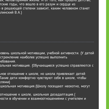
я, неповторимая жизнь. И от того, как прошло детство,
тские годы, что вошло в его разум и сердце из
о в решающей степени зависит, каким человеком станет
линский В.А.)
овень школьной мотивации, учебной активности. (У детей
 стремление наиболее успешно выполнить
ебования.
ольная мотивация. (Обучающиеся успешно справляются с
ьное отношение к школе, но школа привлекает детей
Такие дети комфортно чувствуют себя в школе, чтобы
елями)
 школьная мотивация.(Школу посещают неохотно, могут
 отношение к школе, школьная дезадаптация.(
ости в обучении и взаимоотношениями с учителем и