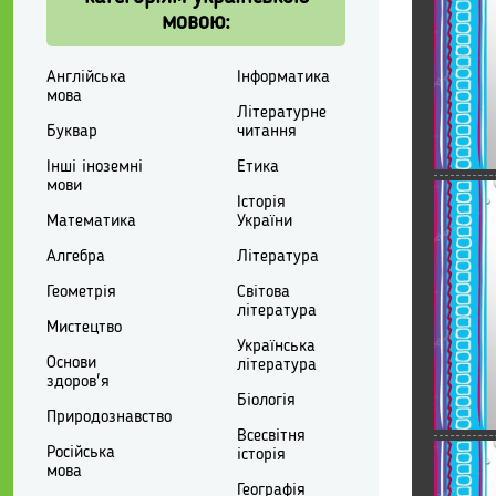
мовою:
Англійська
Інформатика
мова
Літературне
Буквар
читання
Інші іноземні
Етика
мови
Історія
Математика
України
Алгебра
Література
Геометрія
Світова
література
Мистецтво
Українська
Основи
література
здоров'я
Біологія
Природознавство
Всесвітня
Російська
історія
мова
Географія