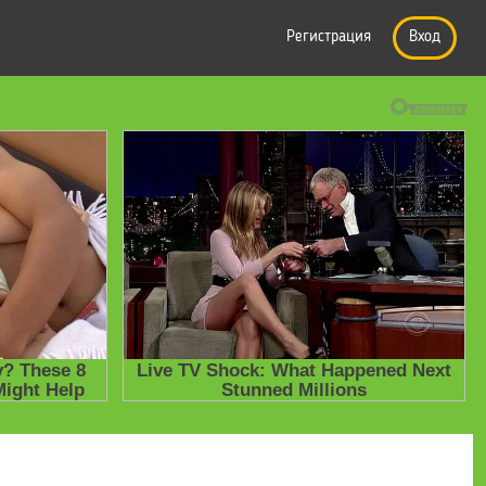
Регистрация
Вход
е презентации
» Презентация по английскому языку на тему _Моя