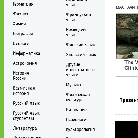
Геометрия
язык
Физика
Французкий
язык
Химия
Немецкий
География
язык
Биология
Финский язык
Информатика
Японский язык
Астрономия
Другие
инностранные
История
языки
России
Музыка
Всемирная
история
Физическая
культура
Презен
Русский язык
Рисование
Русский язык
студентам
Психология
Литература
Культорология