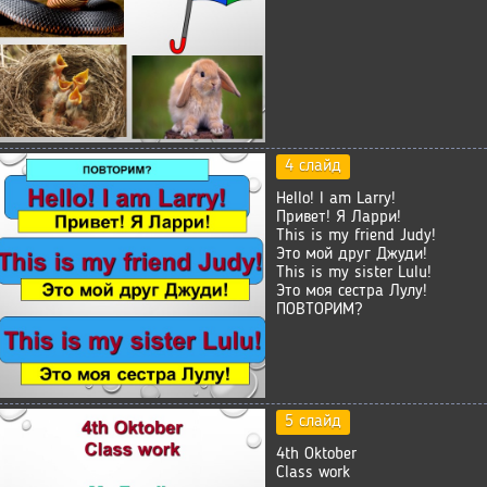
4 слайд
Hello! I am Larry!
Привет! Я Ларри!
This is my friend Judy!
Это мой друг Джуди!
This is my sister Lulu!
Это моя сестра Лулу!
ПОВТОРИМ?
5 слайд
4th Oktober
Class work