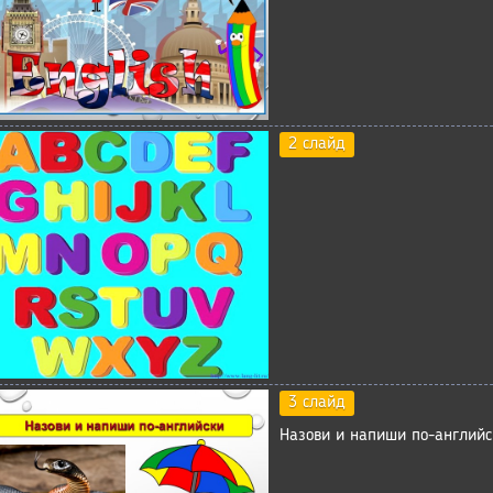
2 слайд
3 слайд
Назови и напиши по-английс