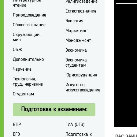
Литературное
Религиоведение
чтение
Естествознание
Природоведение
Экология
Обществознание
Маркетинг
Окружающий
мир
Менеджмент
ОБЖ
Экономика
Дополнительно
Экономика
студентам
Черчение
Юриспруденция
Технология,
труд, черчение
Искусство,
искусствоведение
Студентам
Подготовка к экзаменам:
ВПР
ГИА (ОГЭ)
ЕГЭ
Подготовка к