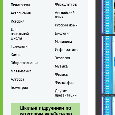
Физкультура
Педагогика
Английский
Астрономия
язык
История
Русский язык
Для
Биология
начальной
школы
Медицина
Технология
Информатика
Химия
Экология
Обществознание
Музыка
Математика
Физика
Алгебра
Философия
Геометрия
Другие
презентации
Шкільні підручники по
категоріям українською