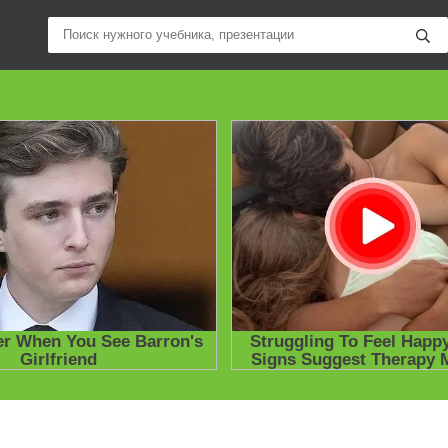
ные учебники / Презентации по предметам
»
Презентации
»
Други