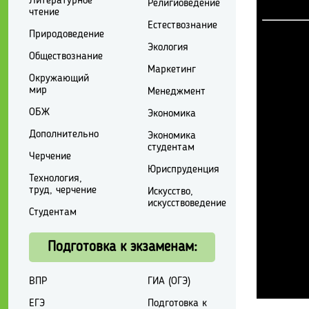
Литературное
Религиоведение
чтение
Естествознание
Природоведение
Экология
Обществознание
Маркетинг
Окружающий
мир
Менеджмент
ОБЖ
Экономика
Дополнительно
Экономика
студентам
Черчение
Юриспруденция
Технология,
труд, черчение
Искусство,
искусствоведение
Студентам
Подготовка к экзаменам:
ВПР
ГИА (ОГЭ)
ЕГЭ
Подготовка к