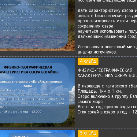
поставлены следующие зада
дать характеристику озера и
описать биологические ресур
проанализировать итоги нер
сохранения озера.
научиться использовать пол
дальнейших изменений среды
Использован поисковый мето
анализ источников.
4 слайд
ФИЗИКО-ГЕОГРАФИЧЕСКАЯ
ХАРАКТЕРИСТИКА ОЗЕРА БО
В переводе с татарского «Ба
Площадь: 1км х 1 км.
Озеро включено в группу Евп
самого моря.
Всего за год приток воды со
Сток солей в озеро в год – 12
5 слайд