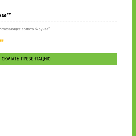
нзе""
Исчезающее золото Фрунзе"
ции
СКАЧАТЬ ПРЕЗЕНТАЦИЮ