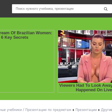
ные учебники / Презентации по предметам
»
Презентации
»
Други