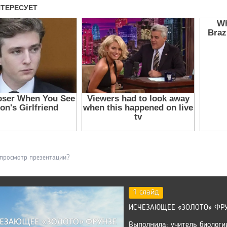
 просмотр презентации?
1 слайд
ИСЧЕЗАЮЩЕЕ «ЗОЛОТО» ФР
Выполнила: учитель биологи