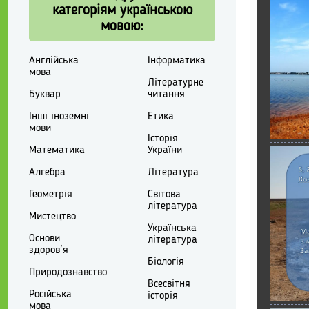
категоріям українською
мовою:
Англійська
Інформатика
мова
Літературне
Буквар
читання
Інші іноземні
Етика
мови
Історія
Математика
України
Алгебра
Література
Геометрія
Світова
література
Мистецтво
Українська
Основи
література
здоров'я
Біологія
Природознавство
Всесвітня
Російська
історія
мова