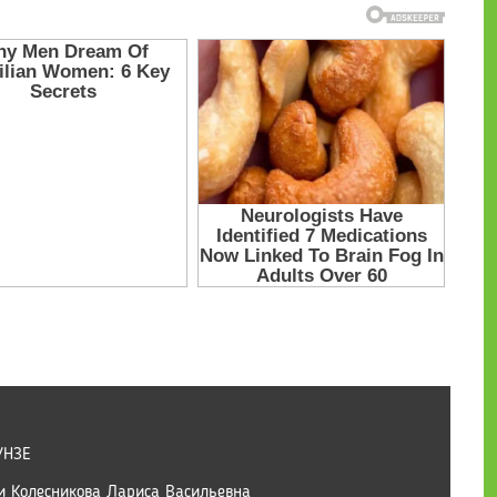
УНЗЕ
и Колесникова Лариса Васильевна