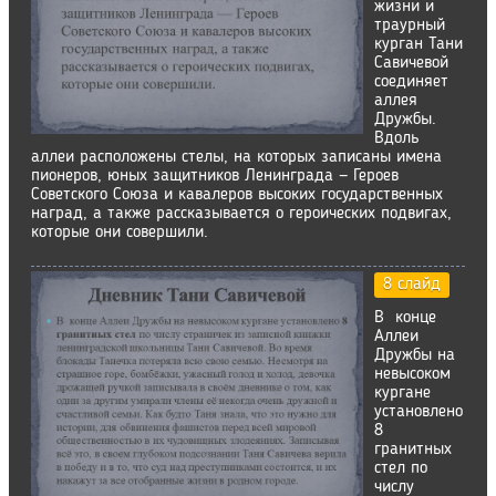
жизни и
траурный
курган Тани
Савичевой
соединяет
аллея
Дружбы.
Вдоль
аллеи расположены стелы, на которых записаны имена
пионеров, юных защитников Ленинграда — Героев
Советского Союза и кавалеров высоких государственных
наград, а также рассказывается о героических подвигах,
которые они совершили.
8 слайд
В конце
Аллеи
Дружбы на
невысоком
кургане
установлено
8
гранитных
стел по
числу