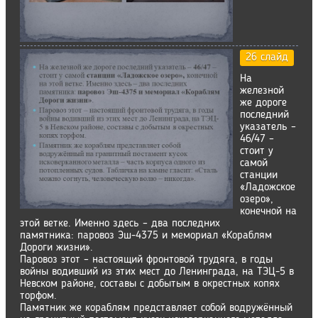
26 слайд
На
железной
же дороге
последний
указатель –
46/47 –
стоит у
самой
станции
«Ладожское
озеро»,
конечной на
этой ветке. Именно здесь – два последних
памятника: паровоз Эш-4375 и мемориал «Кораблям
Дороги жизни».
Паровоз этот – настоящий фронтовой трудяга, в годы
войны водивший из этих мест до Ленинграда, на ТЭЦ-5 в
Невском районе, составы с добытым в окрестных копях
торфом.
Памятник же кораблям представляет собой водружённый