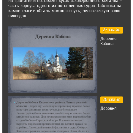
на гранитный постамент кусок исковерканного металла –
часть корпуса одного из потопленных судов. Табличка на
камне гласит: «Сталь можно согнуть, человеческую волю –
никогда».
27 слайд
Деревня
Кобона
28 слайд
Деревня