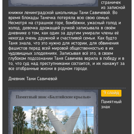
страничек
из записной
книжки ленинградской школьницы Тани Савичевой. Во
время блокады Танечка потеряла всю свою семью.
Несмотря на страшное горе, бомбёжки, ужасный голод и
холод, девочка дрожащей ручкой записывала в своём
дневнике о том, как один за другим умирали члены её
некогда очень дружной и счастливой семьи. Как будто
Таня знала, что это нужно для истории, для обвинения
фашистов перед всей мировой общественностью в их
чудовищных злодеяниях. Записывая всё это, в своем
глубоком подсознании Таня Савичева верила в победу и в
то, что суд над преступниками состоится, и их накажут за
все отобранные жизни в родном городе.
Дневник Тани Савичевой
9 слайд
Памятный
знак