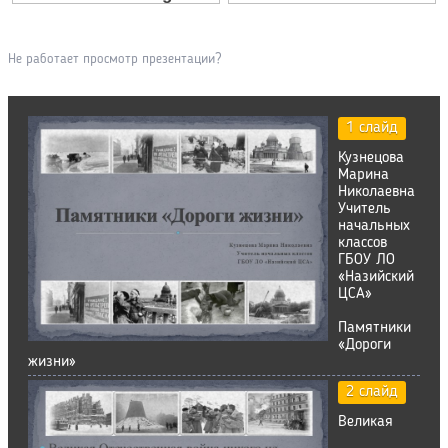
Не работает просмотр презентации?
1 слайд
Кузнецова
Марина
Николаевна
Учитель
начальных
классов
ГБОУ ЛО
«Назийский
ЦСА»
Памятники
«Дороги
жизни»
2 слайд
Великая