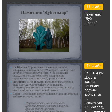
11 слайд
Памятник
"Дуб
и лавр"
12 слайд
На 10-м км
Дорога
жизни
начинает
подъём,
взбираясь
на
невысокую
(69 метров),
но довольно