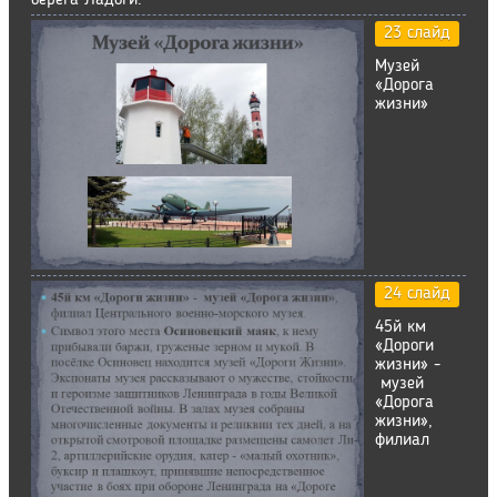
берега Ладоги.
23 слайд
Музей
«Дорога
жизни»
24 слайд
45й км
«Дороги
жизни» -
музей
«Дорога
жизни»,
филиал