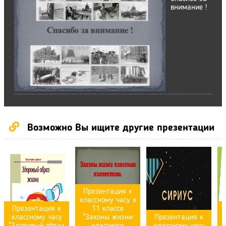
внимание !
Возможно Вы ищите другие презентации
Презентация к
классному часу в
Презентация к
11 классе
классному часу
"Законы жизни
Презентация к
"Здоровый образ
классного
классному часу