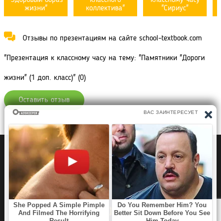
жизни"
коллектива"
"Сириус"
Отзывы по презентациям на сайте school-textbook.com
"Презентация к классному часу на тему: "Памятники "Дороги
жизни" (1 доп. класс)" (0)
Оставить отзыв
Политика конфиденциальности
Правообладателям
Рефераты Дипломы Курсовые работы
Читать книги
Аудиокниги
Раскраски для детей
Загадки, Игры Головоломки
SCHOOL TEXTBOOK