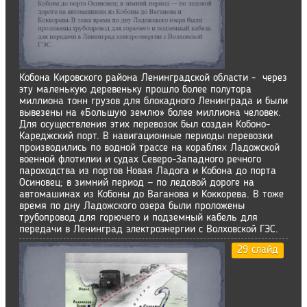
Кобона Кировского района Ленинградской области - через
эту маленькую деревеньку прошло более полутора
миллиона тонн грузов для блокадного Ленинграда и были
вывезены на «Большую землю» более миллиона человек.
Для осуществления этих перевозок был создан Кобоно-
Кареджский порт. В навигационные периоды перевозки
производились по водной трассе на кораблях Ладожской
военной флотилии и судах Северо-Западного речного
пароходства из портов Новая Ладога и Кобона до порта
Осиновец; в зимний период — по ледовой дороге на
автомашинах из Кобоны до Ваганова и Коккорева. В тоже
время по дну Ладожского озера были проложены
трубопровод для горючего и подземный кабель для
передачи в Ленинград электроэнергии с Волховской ГЭС.
29 слайд