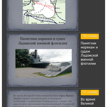
30 слайд
Памятник
морякам и
судам
Ладожской
военной
флотилии
31 слайд
Во время
Великой