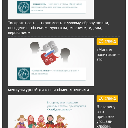
Толерантность — терпимость к чужому образу жизни,
поведению, обычаям, чувствам, мнениям, идеям,
верованиям.
25 слайд
«Мягкая
политика» —
это
межкультурный диалог и обмен мнениями.
26 слайд
В старину
всех
приезжих
угощали
хлебом,