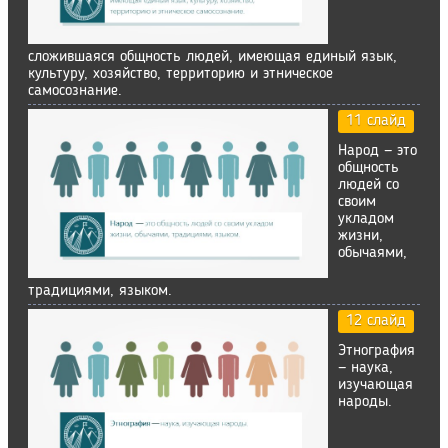
сложившаяся общность людей, имеющая единый язык,
культуру, хозяйство, территорию и этническое
самосознание.
11 слайд
Народ — это
общность
людей со
своим
укладом
жизни,
обычаями,
традициями, языком.
12 слайд
Этнография
— наука,
изучающая
народы.