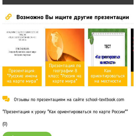
Возможно Вы ищите другие презентации
Презентация по
Презентация:
географии 8
Как
"Русские имена
класс "Россия на
ориентироваться
на карте мира"
карте мира"
на местности
Отзывы по презентациям на сайте school-textbook.com
"Презентация к уроку "Как ориентироваться по карте России""
(0)