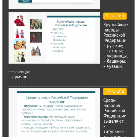
13 слайд
Крупнейшие
народы
Российской
Федерации:
– русские;
– татары;
– украинцы;
– башкиры;
– чуваши;
– чеченцы;
– армяне.
14 слайд
Среди
народов
Российской
Федерации
выделяют:
–
титульные,
те, которые