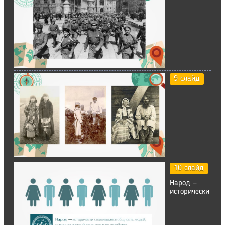
9 слайд
10 слайд
Народ —
исторически