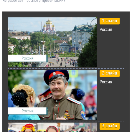
Не работает просмотр презентации?
1 слайд
Россия
2 слайд
Россия
3 слайд