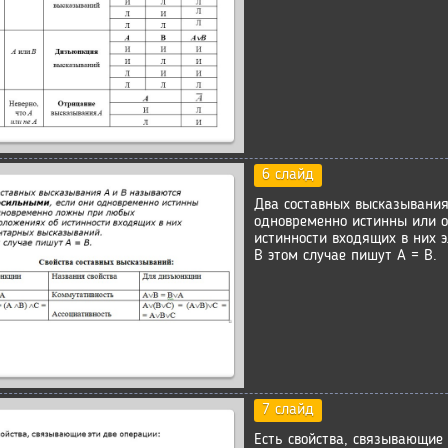
6 слайд
Два составных высказывания
одновременно истинны или 
истинности входящих в них 
В этом случае пишут А = В.
7 слайд
Есть свойства, связывающие 