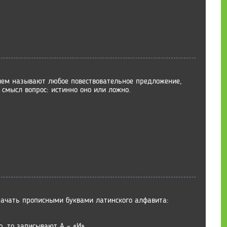
ием называют любое повествовательное предложение,
 смысл вопрос: истинно оно или ложно.
ачать прописными буквами латинского алфавита:
, то записывают А – «И»,