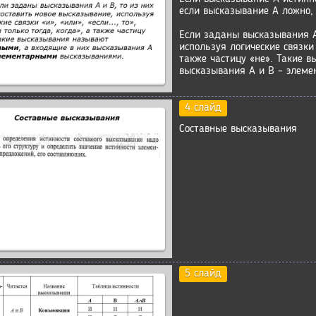
если высказывание А ложно,
Если заданы высказывания А
используя логические связки «
также частицу «не». Такие 
высказывания А и В – элем
4 слайд
Составные высказывания
5 слайд