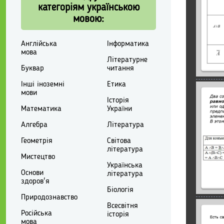
категоріям українською
мовою:
Англійська
Інформатика
мова
Літературне
Буквар
читання
Інші іноземні
Етика
мови
Історія
Математика
України
Алгебра
Література
Геометрія
Світова
література
Мистецтво
Українська
Основи
література
здоров'я
Біологія
Природознавство
Всесвітня
Російська
історія
мова