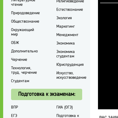
Литературное
Религиоведение
чтение
Естествознание
Природоведение
Экология
Обществознание
Маркетинг
Окружающий
мир
Менеджмент
ОБЖ
Экономика
Дополнительно
Экономика
студентам
Черчение
Юриспруденция
Технология,
труд, черчение
Искусство,
искусствоведение
Студентам
Подготовка к экзаменам:
ВПР
ГИА (ОГЭ)
ЕГЭ
Подготовка к