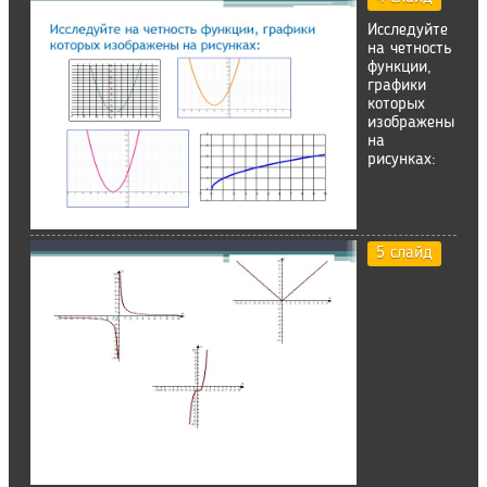
Исследуйте
на четность
функции,
графики
которых
изображены
на
рисунках:
5 слайд