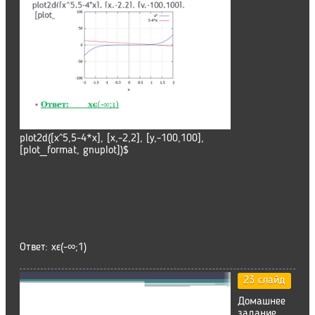
plot2d([x^5,5-4*x], [x,-2,2], [y,-100,100],
[plot_format, gnuplot])$
Ответ: xє(-∞;1)
23 слайд
Домашнее
задание