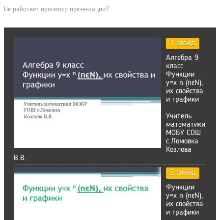
Не работает просмотр презентации?
1 слайд
Алгебра 9
класс
Функции
y=x n (nєN),
их свойства
и графики
Учитель
математики
МОБУ СОШ
с.Ломовка
Козлова
В.В.
2 слайд
Функции
y=x n (nєN),
их свойства
и графики