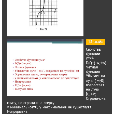
13 слайд
Свойства
функции
у=х4
D(f)=(-∞;+∞)
Четная
функция
Убывает на
луче (-∞;0],
возрастает
на луче
[0;+∞)
Ограничена
снизу, не ограничена сверху
у минимальное=0, у максимальное не существует
Непрерывна