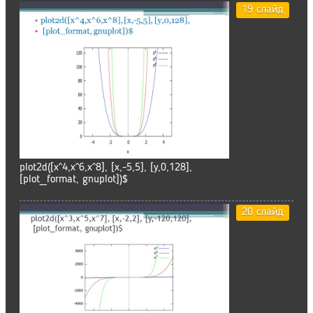
19 слайд
plot2d([x^4,x^6,x^8], [x,-5,5], [y,0,128],
[plot_format, gnuplot])$
20 слайд