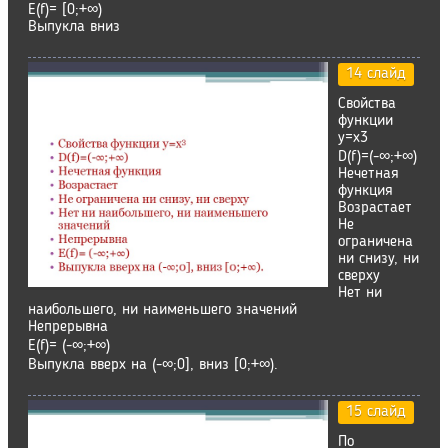
Е(f)= [0;+∞)
Выпукла вниз
14 слайд
Свойства
функции
у=х3
D(f)=(-∞;+∞)
Нечетная
функция
Возрастает
Не
ограничена
ни снизу, ни
сверху
Нет ни
наибольшего, ни наименьшего значений
Непрерывна
Е(f)= (-∞;+∞)
Выпукла вверх на (-∞;0], вниз [0;+∞).
15 слайд
По