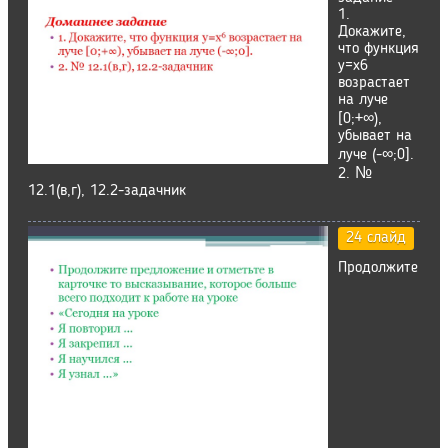
1.
Докажите,
что функция
у=х6
возрастает
на луче
[0;+∞),
убывает на
луче (-∞;0].
2. №
12.1(в,г), 12.2-задачник
24 слайд
Продолжите