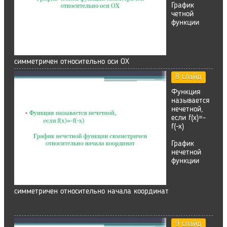
График
четной
функции
симметричен относительно оси ОХ
8 слайд
Функция
называется
нечетной,
если f(x)=-
f(-x)
График
нечетной
функции
симметричен относительно начала координат
9 слайд