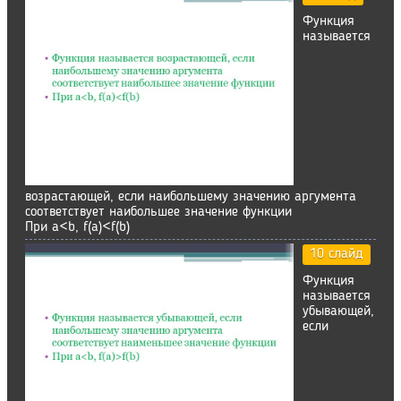
Функция
называется
возрастающей, если наибольшему значению аргумента
соответствует наибольшее значение функции
При a<b, f(a)<f(b)
10 слайд
Функция
называется
убывающей,
если