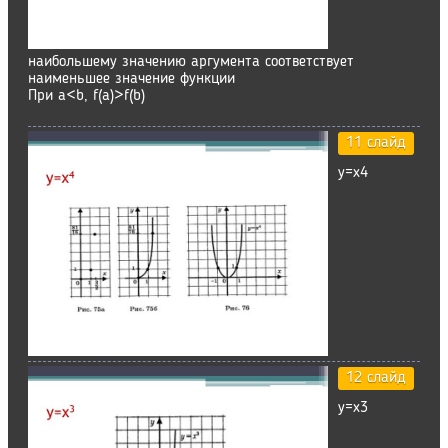
наибольшему значению аргумента соответствует
наименьшее значение функции
При a<b, f(a)>f(b)
11 слайд
у=х4
12 слайд
у=х3