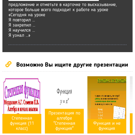
предложение и отметьте в карточке то высказывание,
которое больше всего подходит к работе на уроке
«Сегодня на уроке
Я повторил …
Я закрепил …
Я научился …
Я узнал …»
Возможно Вы ищите другие презентации
Презентация по
Степенная
алгебре
Ф
функция (11
"Степенная
Функция и не
класс)
функция"
функция