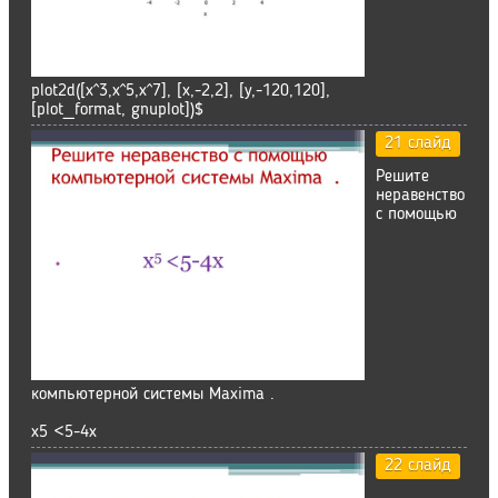
plot2d([x^3,x^5,x^7], [x,-2,2], [y,-120,120],
[plot_format, gnuplot])$
21 слайд
Решите
неравенство
с помощью
компьютерной системы Maxima .
х5 <5-4х
22 слайд