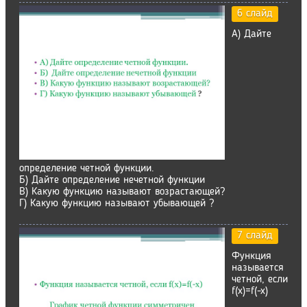
6 слайд
А) Дайте
определение четной функции.
Б) Дайте определение нечетной функции
В) Какую функцию называют возрастающей?
Г) Какую функцию называют убывающей ?
7 слайд
Функция
называется
четной, если
f(x)=f(-x)