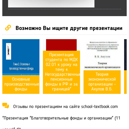
Возможно Вы ищите другие презентации
Презентация
студента по МДК
02.01 к уроку на
тему «
Негосударственные
Теория
Основные
пенсионные
экономической
производственные
фонды в РФ и за
организации -
фонды
границей"
Акулов В.Б.
Отзывы по презентациям на сайте school-textbook.com
"Презентация "Благотворительные фонды и организации" (11