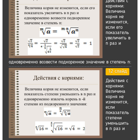
Действия с
корнями:
Величина
корня не
изменится,
если его
показатель
увеличить в
n раз и
одновременно возвести подкоренное значение в степень n:
12 слайд
Действия с
корнями:
Величина
корня не
изменится,
если
показатель
степени
уменьшить
в n раз и