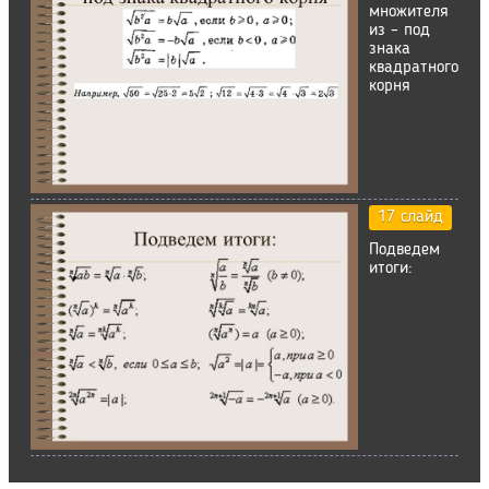
множителя
из – под
знака
квадратного
корня
17 слайд
Подведем
итоги: