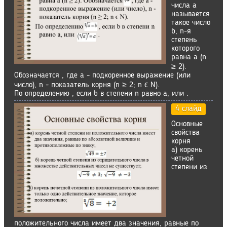
числа a
называется
такое число
b, n-я
степень
которого
равна a (n
≥ 2).
Обозначается , где a - подкоренное выражение (или
число), n - показатель корня (n ≥ 2; n ϵ N).
По определению , если b в степени n равно a, или .
4 слайд
Основные
свойства
корня
а) корень
четной
степени из
положительного числа имеет два значения, равные по