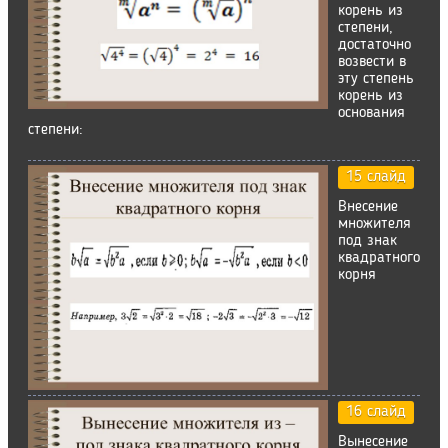
корень из
степени,
достаточно
возвести в
эту степень
корень из
основания
степени:
15 слайд
Внесение
множителя
под знак
квадратного
корня
16 слайд
Вынесение