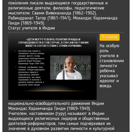
поколения писали выдающиеся государственные и
религиозные деятели, философы, педагогические
мыслители: Свами Вивекананда (1862-1902),
Рабиндранат Тагор (1861-1941), Мохандас Карамчанда
Ганди (1869-1949).
Статус учителя в Индии
9 слайд
На особую
роль
учителя в
становлении
личности
ребёнка
указывал
идеолог и
вождь
национально-освободительного движения Индии
Мохандас Карамчанда Ганди (1869-1949).
Учителем, наставником (гуру) называют в Индии
выдающихся религиозных лидеров и общественных
деятелей-реформаторов, тем самых подчёркивая их
значение в духовном развитии личности и культурной