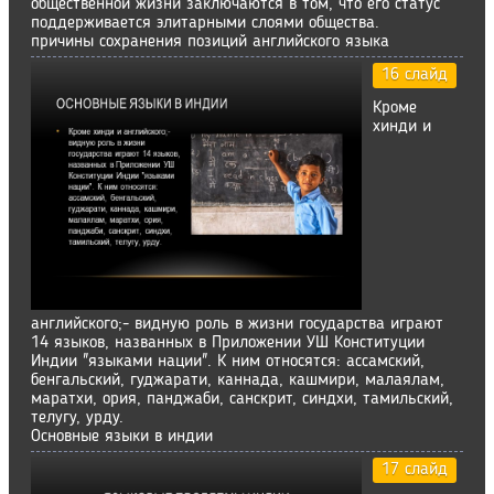
общественной жизни заключаются в том, что его статус
поддерживается элитарными слоями общества.
причины сохранения позиций английского языка
16 слайд
Кроме
хинди и
английского;- видную роль в жизни государства играют
14 языков, названных в Приложении УШ Конституции
Индии "языками нации". К ним относятся: ассамский,
бенгальский, гуджарати, каннада, кашмири, малаялам,
маратхи, ория, панджаби, санскрит, синдхи, тамильский,
телугу, урду.
Основные языки в индии
17 слайд