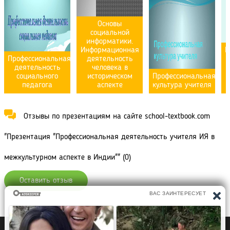
Основы
социальной
информатики.
Информационная
П
Профессиональная
деятельность
деятельность
человека в
социального
историческом
Профессиональная
педагога
аспекте
культура учителя
Отзывы по презентациям на сайте school-textbook.com
"Презентация "Профессиональная деятельность учителя ИЯ в
межкультурном аспекте в Индии"" (0)
Оставить отзыв