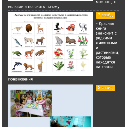
можно» , «
нельзя» и пояснить почему
7 слайд
- Красная
книга
знакомит с
редкими
животными
и
растениями,
которые
находятся
на грани
исчезновения
8 слайд