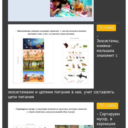
9 слайд
-
Экосистемы,
книжка-
малышка
знакомит с
экосистемами и цепями питания в них, учит составлять
цепи питания
10 слайд
- Сортируем
мусор, в
кармашке