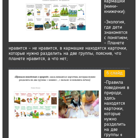
кармашки
(мини-
книжечки):
-Экология,
где дети
знакомятся
с понятием;
- Планете
нравится – не нравится, в кармашке находятся карточки,
которые нужно разделить на две группы, пояснив, что
планете нравится, а что нет;
6 слайд
-Правила
поведения в
природе,
здесь
находятся
карточки,
которые
нужно
разделить
на две
группы «