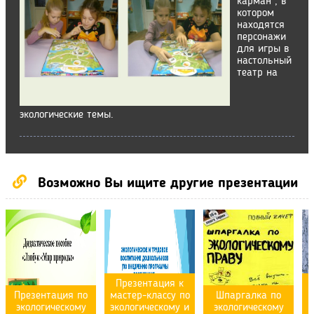
карман , в
котором
находятся
персонажи
для игры в
настольный
театр на
экологические темы.
Возможно Вы ищите другие презентации
Презентация к
Презентация по
мастер-классу по
Шпаргалка по
экологическому
экологическому и
экологическому