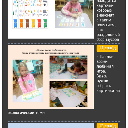
находятся
карточки,
которые
знакомят
с таким
понятием,
как
раздельный
сбор мусора
11 слайд
- Пазлы-
всеми
любимая
игра.
Здесь
нужно
собрать
картинки на
экологические темы.
12 слайд