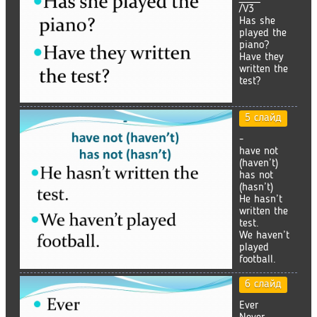
/V3
Has she
played the
piano?
Have they
written the
test?
5 слайд
-
have not
(haven’t)
has not
(hasn’t)
He hasn’t
written the
test.
We haven’t
played
football.
6 слайд
Ever