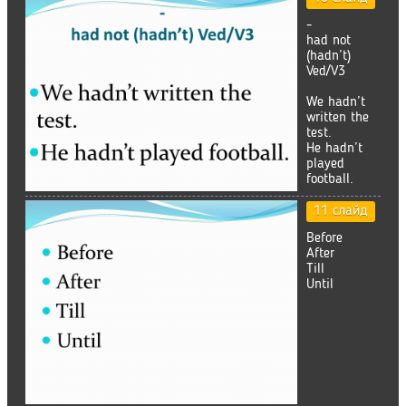
-
had not
(hadn’t)
Ved/V3
We hadn’t
written the
test.
He hadn’t
played
football.
11 слайд
Before
After
Till
Until