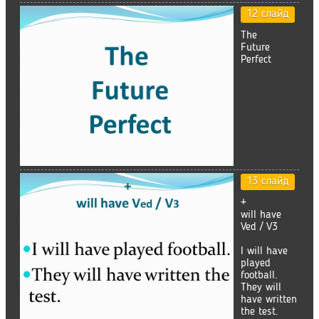
12 слайд
The
Future
Perfect
13 слайд
+
will have
Ved / V3
I will have
played
football.
They will
have written
the test.