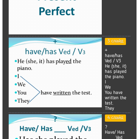
3 слайд
+
have/has
Ved / V3
He (she, it)
has played
the piano.
I
We
You have
written the
test.
They
4 слайд
?
Have/ Has
___ Ved