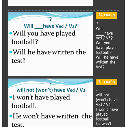
14 слайд
?
Will
___have
Ved / V3?
Will you
have played
football?
Will he have
written the
test?
15 слайд
-
will not
(won’t) have
Ved / V3
I won’t have
played
football.
He won’t