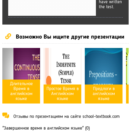
have written
the test.
Возможно Вы ищите другие презентации
Длительное
Время в
Простое Время в
Предлоги в
английском
Английском
английском
языке
языке
языке
Отзывы по презентациям на сайте school-textbook.com
"Завершенное время в английском языке" (0)