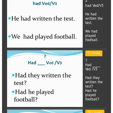
+
had Ved/V3
He had
written the
test.
We had
played
football.
9 слайд
?
Had ___
Ved /V3
Had they
written the
test?
Had he
played
football?
10 слайд