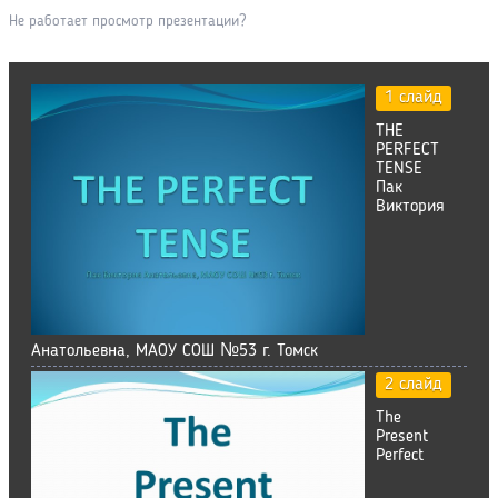
Не работает просмотр презентации?
1 слайд
THE
PERFECT
TENSE
Пак
Виктория
Анатольевна, МАОУ СОШ №53 г. Томск
2 слайд
The
Present
Perfect