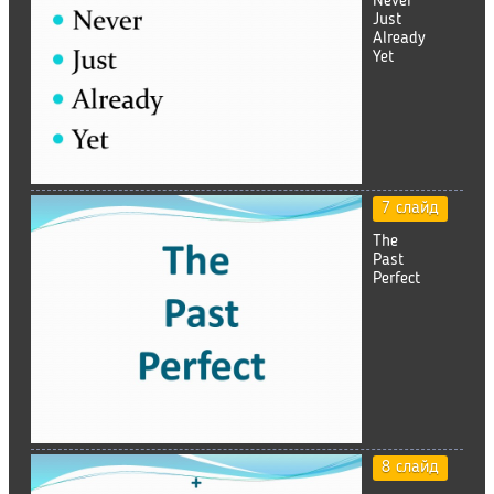
Never
Just
Already
Yet
7 слайд
The
Past
Perfect
8 слайд