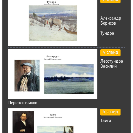
Александр
Борисов
Тундра
4 слайд
Лесотундра
Василий
Переплетчиков
5 слайд
Тайга