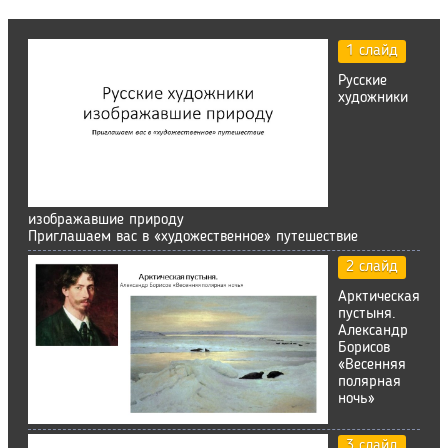
1 слайд
Русские
художники
изображавшие природу
Приглашаем вас в «художественное» путешествие
2 слайд
Арктическая
пустыня.
Александр
Борисов
«Весенняя
полярная
ночь»
3 слайд