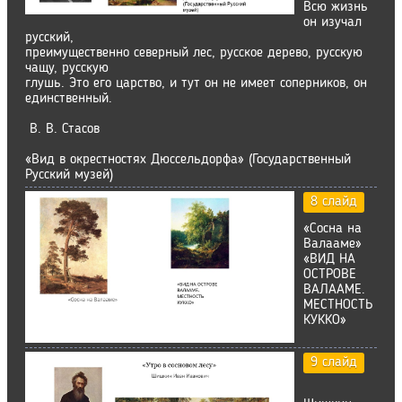
Всю жизнь
он изучал
русский,
преимущественно северный лес, русское дерево, русскую
чащу, русскую
глушь. Это его царство, и тут он не имеет соперников, он
единственный.
В. В. Стасов
«Вид в окрестностях Дюссельдорфа» (Государственный
Русский музей)
8 слайд
«Cocнa нa
Baлaaмe»
«ВИД НА
ОСТРОВЕ
ВАЛААМЕ.
МЕСТНОСТЬ
КУККО»
9 слайд