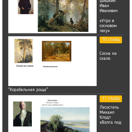
Шишкин
Иван
Иванович
«Утро в
сосновом
лесу»
10 слайд
Сосна на
скале.
"Корабельная роща"
11 слайд
Лесостепь
Михаил
Клодт
«Волга под