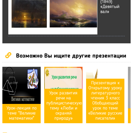
(1849)
«Девятый
вал»
Возможно Вы ищите другие презентации
Презентвция к
Открытому уроку
Урок развития
литературного
речи на
чтения 3 класс
публицистическую
Обобщающий
Урок-лекция по
тему «Люби и
урок по теме
теме "Великие
охраняй
«Великие русские
математики"
природу»
писатели»