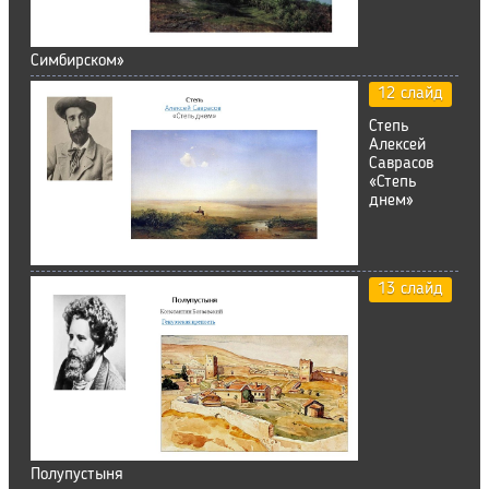
Симбирском»
12 слайд
Степь
Алексей
Саврасов
«Степь
днем»
13 слайд
Полупустыня