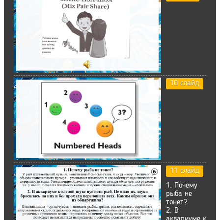
10 слайд
11 слайд
1. Почему
рыба не
тонет?
2. В
аквариуме к