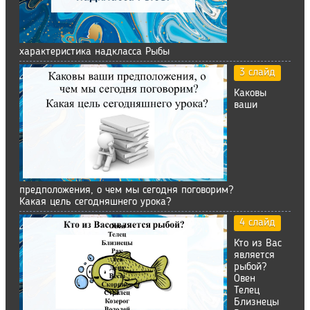
характеристика надкласса Рыбы
3 слайд
Каковы
ваши
предположения, о чем мы сегодня поговорим?
Какая цель сегодняшнего урока?
4 слайд
Кто из Вас
является
рыбой?
Овен
Телец
Близнецы