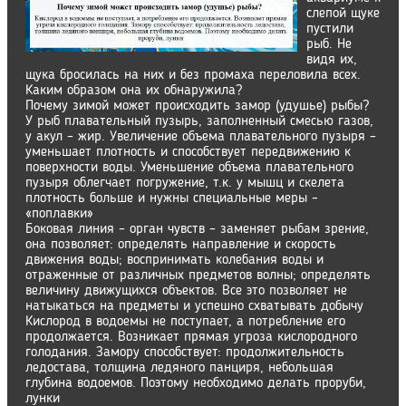
слепой щуке
пустили
рыб. Не
видя их,
щука бросилась на них и без промаха переловила всех.
Каким образом она их обнаружила?
Почему зимой может происходить замор (удушье) рыбы?
У рыб плавательный пузырь, заполненный смесью газов,
у акул – жир. Увеличение объема плавательного пузыря –
уменьшает плотность и способствует передвижению к
поверхности воды. Уменьшение объема плавательного
пузыря облегчает погружение, т.к. у мышц и скелета
плотность больше и нужны специальные меры –
«поплавки»
Боковая линия – орган чувств – заменяет рыбам зрение,
она позволяет: определять направление и скорость
движения воды; воспринимать колебания воды и
отраженные от различных предметов волны; определять
величину движущихся объектов. Все это позволяет не
натыкаться на предметы и успешно схватывать добычу
Кислород в водоемы не поступает, а потребление его
продолжается. Возникает прямая угроза кислородного
голодания. Замору способствует: продолжительность
ледостава, толщина ледяного панциря, небольшая
глубина водоемов. Поэтому необходимо делать проруби,
лунки