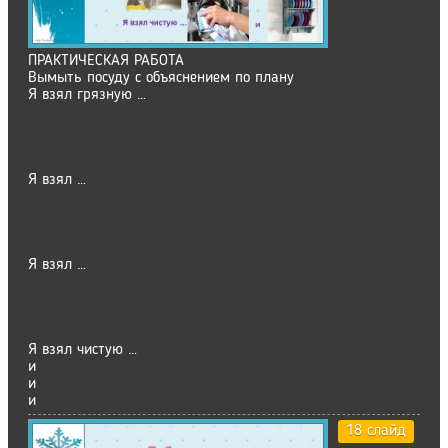
ПРАКТИЧЕСКАЯ РАБОТА
Вымыть посуду с объяснением по плану
Я взял грязную …
Я взял …
Я взял …
Я взял чистую …
и
и
и
18 слайд