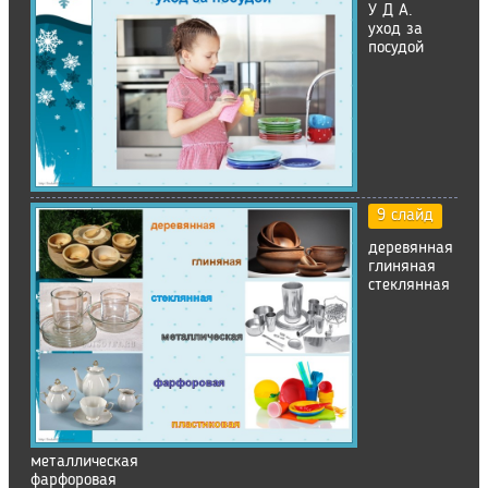
У Д А.
уход за
посудой
9 слайд
деревянная
глиняная
стеклянная
металлическая
фарфоровая