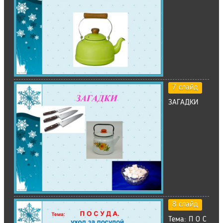
7 слайд
ЗАГАДКИ
8 слайд
Тема: П О С