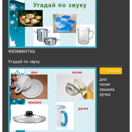
ФИЗМИНУТКА
Угадай по звуку
12 слайд
дно
носик
крышка
ручка