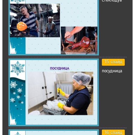
Стеклодув
15 слайд
посудница
16 слайд