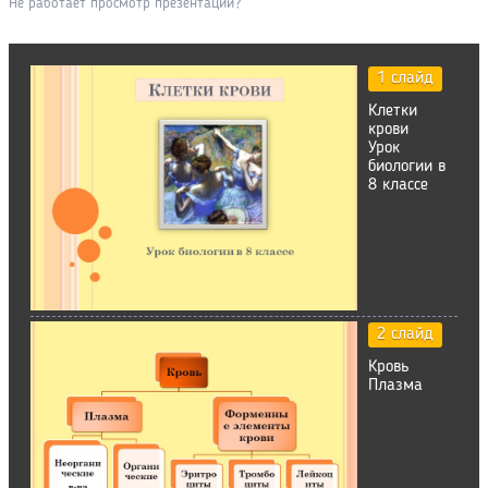
Не работает просмотр презентации?
1 слайд
Клетки
крови
Урок
биологии в
8 классе
2 слайд
Кровь
Плазма