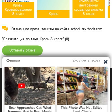
компоненты
Кровь.
внутренней
Кровообращение
среды организма
8 класс
Кровь
8 класс
Отзывы по презентациям на сайте school-textbook.com
"Презентация по теме Кровь 8 класс" (0)
Оставить отзыв
Политика конфиденциальности
Правообладателям
Рефераты Дипломы Курсовые работы
Читать книги
Аудиокниги
Раскраски для детей
Загадки, Игры Головоломки
SCHOOL TEXTBOOK