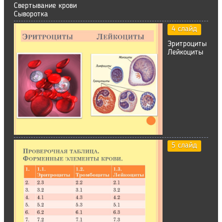
Свертывание крови
Сыворотка
4 слайд
Эритроциты
Лейкоциты
5 слайд