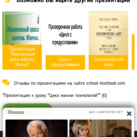
Возможно Вы ищите другие презентации
Презентация
"Жизненный
цикл клетки.
Цикл с
Экономический
Митоз"
предусловием
цикл
Отзывы по презентациям на сайте school-textbook.com
"Презентация к уроку "Цикл жизни технологий"" (0)
Оставить отзыв