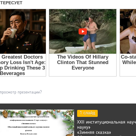
 просмотр презентации?
1 слайд
ХХII институциональная нау
науку»
«Зимняя сказка»