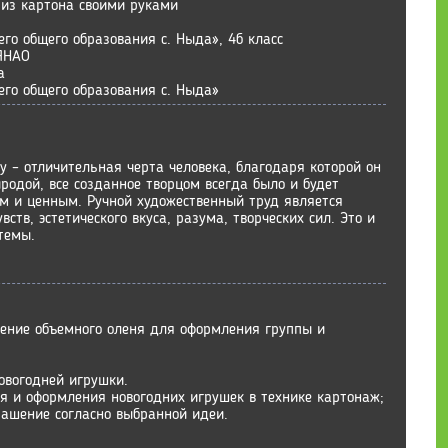
из картона своими руками
го общего образования с. Ныда», 4б класс
 ЯНАО
а
го общего образования с. Ныда»
– отличительная черта человека, благодаря которой он
родой, все созданное творцом всегда было и будет
 и ценным. Ручной художественный труд является
ств, эстетического вкуса, разума, творческих сил. Это и
темы.
ление объемного оленя для оформления группы и
овогодней игрушки.
ия и оформления новогодних игрушек в технике картонаж;
рашение согласно выбранной идеи.