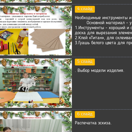
4 слайд
Необходимые инструменты и
Основной материал – упак
1.Инструменты - хороший и 
доска для вырезания элемен
2.Клей «Титан», для склеива
3.Гуашь белого цвета для пр
5 слайд
. Выбор модели изделия.
6 слайд
Распечатка эскиза.