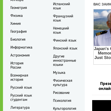
Испанский
Геометрия
язык
Физика
Французкий
язык
Химия
Немецкий
География
язык
Биология
Финский язык
Информатика
Японский язык
Астрономия
Другие
инностранные
История
языки
России
Музыка
Всемирная
история
Физическая
През
культура
Русский язык
онлай
Рисование
Русский язык
студентам
Психология
Литература
Культорология