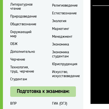
Литературное
Религиоведение
чтение
Естествознание
Природоведение
Экология
Обществознание
Маркетинг
Окружающий
мир
Менеджмент
ОБЖ
Экономика
Дополнительно
Экономика
студентам
Черчение
Юриспруденция
Технология,
труд, черчение
Искусство,
искусствоведение
Студентам
Подготовка к экзаменам:
ВПР
ГИА (ОГЭ)