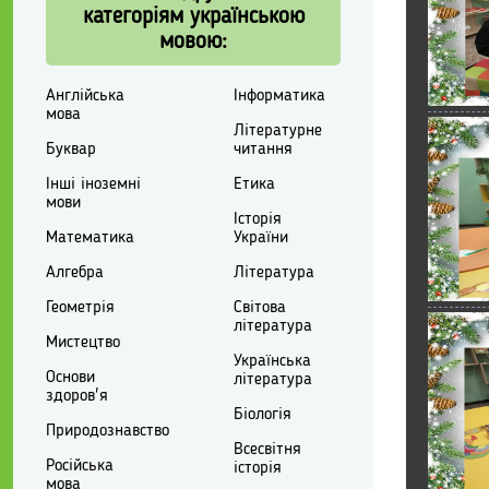
категоріям українською
мовою:
Англійська
Інформатика
мова
Літературне
Буквар
читання
Інші іноземні
Етика
мови
Історія
Математика
України
Алгебра
Література
Геометрія
Світова
література
Мистецтво
Українська
Основи
література
здоров'я
Біологія
Природознавство
Всесвітня
Російська
історія
мова