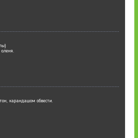
пы)
 оленя.
тон, карандашом обвести.