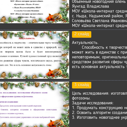
Объемный новогодний олень 
Яунгад Владислава
МОУ «Школа-интернат средне
с. Ныда, Надымский район,
Соловьёва Светлана Ивановн
МОУ «Школа-интернат средне
2 слайд
Актуальность.
Способность к творчеству 
может жить в единстве с при
неповторимым, оригинальным
средством развития сферы чув
есть основная актуальность 
3 слайд
Цель исследования: изготов
фотозоны.
Задачи исследования:
1. Продумать конструкцию н
2. Освоить алгоритм создан
3. Изготовить новогоднее ук