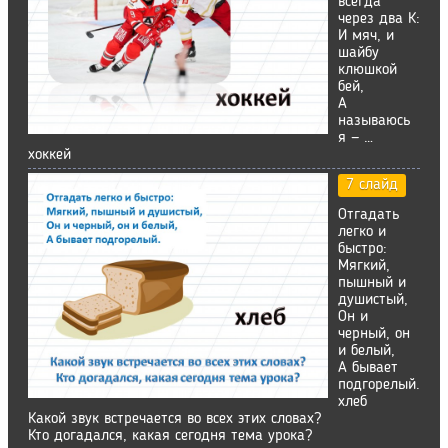
всегда
через два К:
И мяч, и
шайбу
клюшкой
бей,
А
называюсь
я — …
хоккей
7 слайд
Отгадать
легко и
быстро:
Мягкий,
пышный и
душистый,
Он и
черный, он
и белый,
А бывает
подгорелый.
хлеб
Какой звук встречается во всех этих словах?
Кто догадался, какая сегодня тема урока?