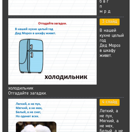
б в г
п
м р д
3 слайд
В нашей
кухне целый
год
Дед Мороз
в шкафу
живет.
холодильник
Отгадайте загадки.
4 слайд
Легкий, а
не пух,
Мягкий, а
не мех,
Белый, а не