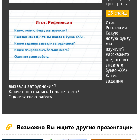
трос, рать.
25 слайд
Итог.
Рефлексия
Какую
новую букву
мы
изучили?
Расскажите
всё, что вы
знаете о
букве «ХА».
Какие
задания
вызвали затруднения?
Какие понравились больше всего?
Оцените свою работу.
Возможно Вы ищите другие презентации