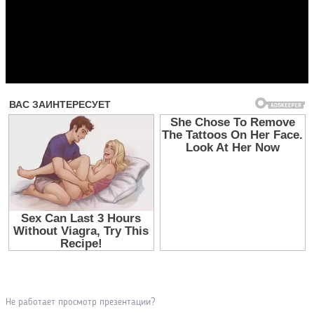
Прочитать другие публикации на CdnPdf
Не работает просмотр презентации?