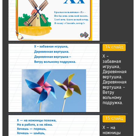
14 слайд
Х –
забавная
игрушка,
Деревянная
вертушка.
Деревянная
вертушка –
Ветру
вольному
подружка.
15 слайд
X — на
ножницы