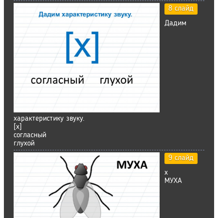
8 слайд
Дадим
характеристику звуку.
[х]
согласный
глухой
9 слайд
х
МУХА