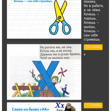
похожа,
Но в работе,
а не лёжа.
Хочешь —
порешь,
Хочешь —
шьёшь,
Хочешь —
сам себя
стрижёшь.
16 слайд
»
17 слайд