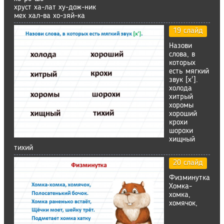
хруст ха-лат ху-дож-ник
мех хал-ва хо-зяй-ка
19 слайд
Назови
слова, в
которых
есть мягкий
звук [х'].
холода
хитрый
хоромы
хороший
крохи
шорохи
хищный
тихий
20 слайд
Физминутка
Хомка-
хомка,
хомячок,