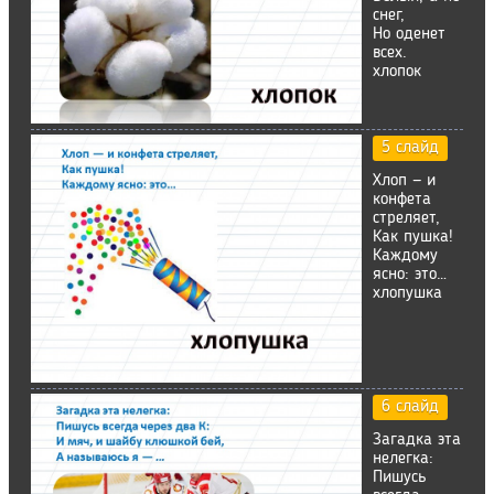
снег,
Но оденет
всех.
хлопок
5 слайд
Хлоп — и
конфета
стреляет,
Как пушка!
Каждому
ясно: это…
хлопушка
6 слайд
Загадка эта
нелегка:
Пишусь