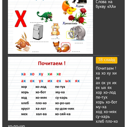
Слова на
букву «ХА»
18 слайд
Почитаем !
ха хо ху хи
хе
ах ох ух их
ех ых ях
хор хо-лод
пе-тух
хорь хо-бот
му-ха
ход хо-мяк
су-харь
хлеб пло-хо
хо-ро-шо