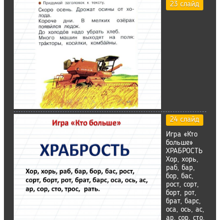
23 слайд
24 слайд
Игра «Кто
больше»
ХРАБРОСТЬ
Хор, хорь,
раб, бар,
бор, бас,
рост, сорт,
борт, рот,
брат, барс,
оса, ось, ас,
ар, сор, сто,