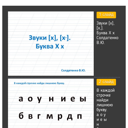
1 слайд
Звуки [х],
[х,].
Буква Х х
Солдатенко
В.Ю.
2 слайд
В каждой
строчке
найди
лишнюю
букву.
а о у
и е ы
н