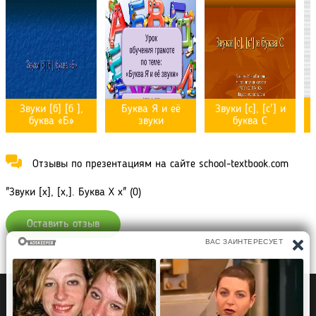
Звуки [б] [б ],
Буква Я и её
Звуки [c], [c'] и
буква «Б»
звуки
буква C
Отзывы по презентациям на сайте school-textbook.com
"Звуки [х], [х,]. Буква Х х" (0)
Оставить отзыв
Политика конфиденциальности
Правообладателям