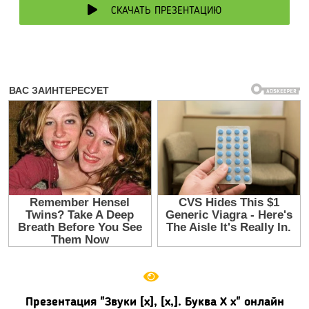
СКАЧАТЬ ПРЕЗЕНТАЦИЮ
Презентация "Звуки [х], [х,]. Буква Х х" онлайн