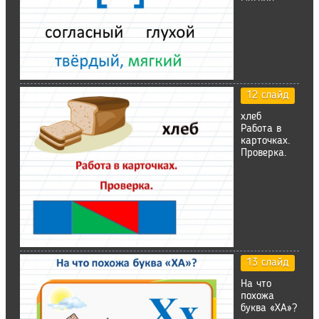
12 слайд
хлеб
Работа в
карточках.
Проверка.
13 слайд
На что
похожа
буква «ХА»?