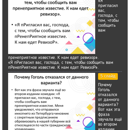
«Я
пригласил
вас,
господа, с
тем, чтобы
сообщить
вам
пренеприятное известие. К нам едет ревизор».
«Я пРигласил вас, господа, с тем, чтобы сообщить вам
пРенепРиятное известие. К нам едет РевизоР».
5 слайд
Почему
Гоголь
отказался
от данного
варианта?
Вот как эта
фраза
звучала ещё
во втором
издании