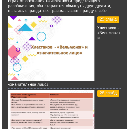
страх от осознания неизбежности предстоящего
разоблачения, оба стараются обмануть друг друга и,
пытаясь оправдаться, рассказывают правду о себе.
25 слайд
Хлестаков -
«Вельможа»
и
«значительное лицо»
26 слайд