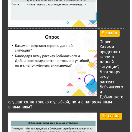
9 слайд
Опрос
Какими
предстают
герои в
данной
ситуации?
Благодаря
чему
рассказ
Бобчинского
и
Добчинского
слушается не только с улыбкой, но и с напряжённым
вниманием?
10 слайд