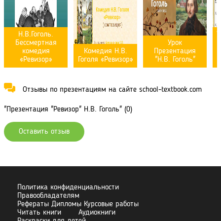
Н.В.Гоголь.
У
Бессмертная
Урок
комедия
Комедия Н.В.
Презентация
«Ревизор»
Гоголя «Ревизор»
"Н.В. Гоголь"
Отзывы по презентациям на сайте school-textbook.com
"Презентация "Ревизор" Н.В. Гоголь" (0)
Оставить отзыв
Политика конфиденциальности
Правообладателям
Рефераты Дипломы Курсовые работы
Читать книги
Аудиокниги
Раскраски для детей