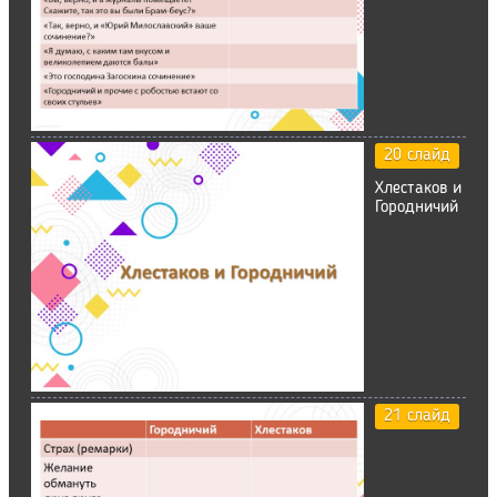
20 слайд
Хлестаков и
Городничий
21 слайд