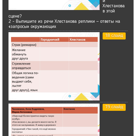
и
Хлестакова
в этой
сцене?
2 - Выпишите из речи Хлестакова реплики — ответы на
«запросы» окружающих
18 слайд
19 слайд