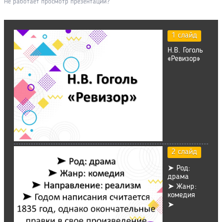
Не работает просмотр презентации?
1 слайд
Н.В. Гоголь
«Ревизор»
2 слайд
➤ Род:
драма
➤ Жанр:
комедия
➤