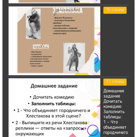
16 слайд
17 слайд
Домашнее
задание
Дочитать
комедию
Заполнить
таблицы:
1 - Что
объединяет
городничего