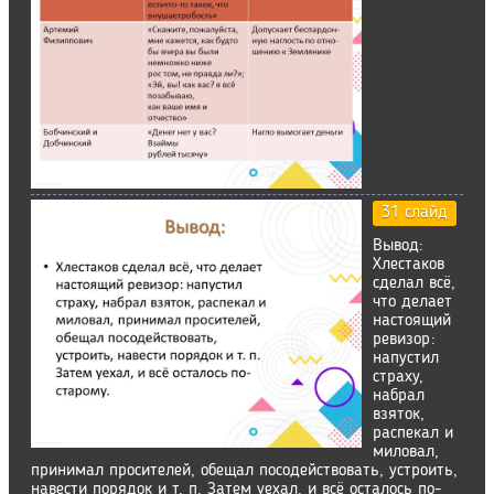
31 слайд
Вывод:
Хлестаков
сделал всё,
что делает
настоящий
ревизор:
напустил
страху,
набрал
взяток,
распекал и
миловал,
принимал просителей, обещал посодействовать, устроить,
навести порядок и т. п. Затем уехал, и всё осталось по-