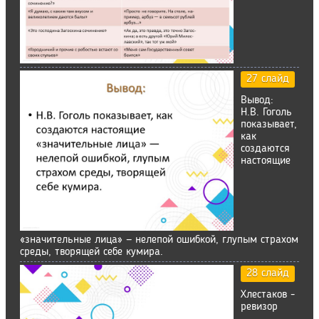
27 слайд
Вывод:
Н.В. Гоголь
показывает,
как
создаются
настоящие
«значительные лица» — нелепой ошибкой, глупым страхом
среды, творящей себе кумира.
28 слайд
Хлестаков -
ревизор