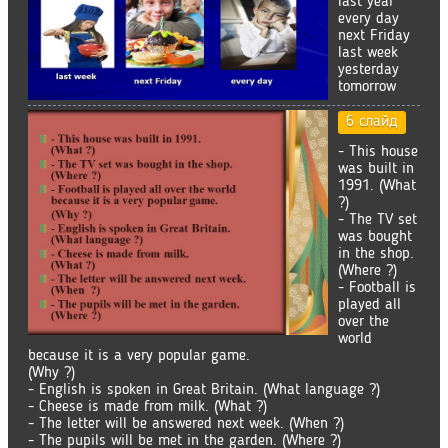
last year
every day
next Friday
last week
yesterday
tomorrow
6 слайд
- This house
was built in
1991. (What
?)
- The TV set
was bought
in the shop.
(Where ?)
- Football is
played all
over the
world
because it is a very popular game.
(Why ?)
- English is spoken in Great Britain. (What language ?)
- Cheese is made from milk. (What ?)
- The letter will be answered next week. (When ?)
- The pupils will be met in the garden. (Where ?)