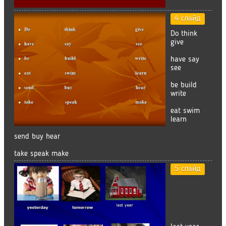
4 слайд
Do think
give
have say
see
be build
write
eat swim
learn
send buy hear
take speak make
5 слайд