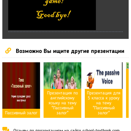
Возможно Вы ищите другие презентации
Презентация по
Презентация для
английскому
5 класса к уроку
языку на тему
на тему
"Пассивный
"Пассивный
Пассивный залог
залог"
залог"
Отзывы по презентациям на сайте school-textbook.com