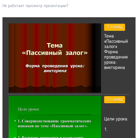
Не работает просмотр презентации?
1 слайд
Тема
«Пассивный
залог»
Форма
проведения
урока:
викторина
2 слайд
Цели урока:
1.