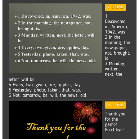
7 слайд
1
Discovered,
in, America,
1942, was.
2 In the
morning, the
newspaper,
not, brought,
is.
3 Monday,
written,
next, the
letter, will be.
4 Every, two, given, are, apples, day.
5 Yesterday, photo, taken, that, was.
6 Not, tomorrow, be, will, the news, old.
8 слайд
Thank you
for the
game!
Good bye!