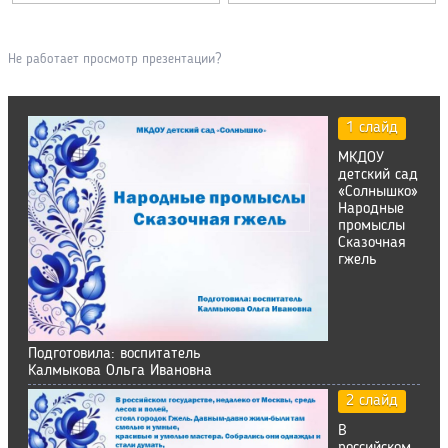
Не работает просмотр презентации?
1 слайд
МКДОУ
детский сад
«Солнышко»
Народные
промыслы
Сказочная
гжель
Подготовила: воспитатель
Калмыкова Ольга Ивановна
2 слайд
В