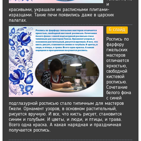
и
красивыми, украшали их расписными плитами-
изразцами. Такие печи появились даже в царских
палатах.
6 слайд
Роспись по
фарфору
гжельских
мастеров
отличается
яркостью,
свободной
кистевой
росписью.
Сочетание
белого фона
с синей
подглазурной росписью стало типичным для мастеров
Гжели. Орнамент узоров, в основном растительный,
рисуется вручную. И все, что кисть рисует, становится
синим и голубым. И цветы, и люди, и птицы, и трава.
Всего одна краска. А какая нарядная и праздничная
получается роспись.