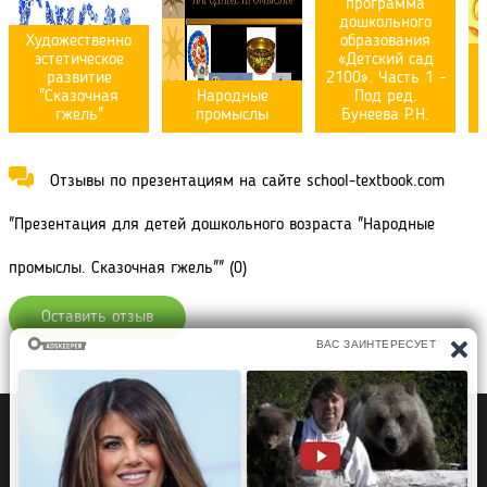
программа
дошкольного
Художественно
образования
эстетическое
«Детский сад
развитие
2100». Часть 1 -
"Сказочная
Народные
Под ред.
гжель"
промыслы
Бунеева Р.Н.
Отзывы по презентациям на сайте school-textbook.com
"Презентация для детей дошкольного возраста "Народные
промыслы. Сказочная гжель"" (0)
Оставить отзыв
Политика конфиденциальности
Правообладателям
Рефераты Дипломы Курсовые работы