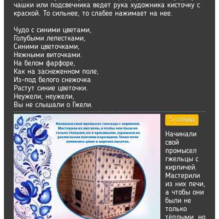
чашки или подсвечника ведет рука художника кисточку с
краской. То сильнее, то слабее нажимает на нее.
Чудо с синими цветами,
Голубыми лепестками,
Синими цветочками,
Нежными виточками.
На белом фарфоре,
Как на заснеженном поле,
Из-под белого снежочка
Растут синие цветочки.
Неужели, неужели,
Вы не слышали о Гжели.
5 слайд
Начинали
свой
промысел
гжельцы с
кирпичей.
Мастерили
из них печи,
а чтобы они
были не
только
тёплыми, но