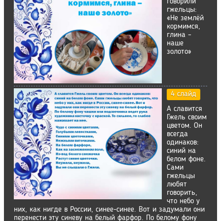
говорили
гжельцы:
«Не землёй
кормимся,
глина –
наше
золото»
4 слайд
А славится
Гжель своим
цветом. Он
всегда
одинаков:
синий на
белом фоне.
Сами
гжельцы
любят
говорить,
что небо у
них, как нигде в России, синее-синее. Вот и задумали они
перенести эту синеву на белый фарфор. По белому фону