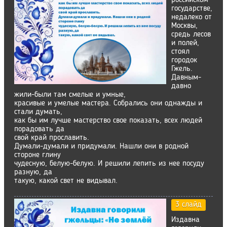
российском
государстве,
недалеко от
Москвы,
средь лесов
и полей,
стоял
городок
Гжель.
Давным-
давно
жили-были там смелые и умные,
красивые и умелые мастера. Собрались они однажды и
стали думать,
как бы им лучше мастерство свое показать, всех людей
порадовать да
свой край прославить.
Думали-думали и придумали. Нашли они в родной
стороне глину
чудесную, белую-белую. И решили лепить из нее посуду
разную, да
такую, какой свет не видывал.
3 слайд
Издавна