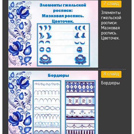
7 слайд
Элементы
гжельской
росписи:
Мазковая
роспись.
Цветочек.
8 слайд
Бордюры