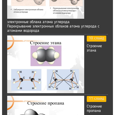
электронные облака атома углерода
Перекрывание электронных облаков атома углерода с
атомами водорода
10 слайд
Строение
этана
11 слайд
Строение
пропана