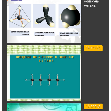
молекулы
метана
14 слайд
15 слайд