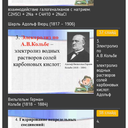
взаимодействие галогеналканов с натрием:
C2H5Cl + 2Na → C4H10 + 2NaCl
Шарль Адольф Вюрц (1817 – 1906)
37 слайд
3.
Электролиз
по
А.В.Кольбе
–
электролиз
водных
растворов
солей
карбоновых
кислот:
Адольф
Вильгельм Герман
Кольбе (1818 – 1884)
38 слайд
4.