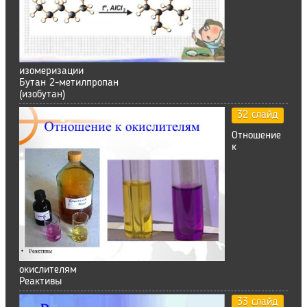
изомеризации
Бутан 2-метилпропан
(изобутан)
32 слайд
Отношение
к
окислителям
Реактивы
33 слайд