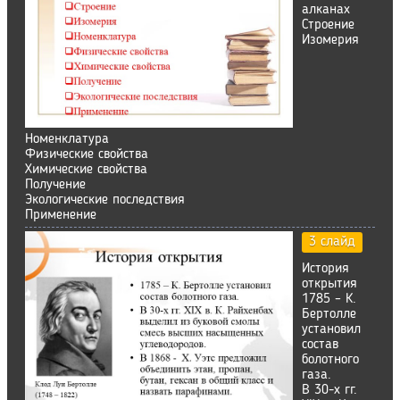
алканах
Строение
Изомерия
Номенклатура
Физические свойства
Химические свойства
Получение
Экологические последствия
Применение
3 слайд
История
открытия
1785 – К.
Бертолле
установил
состав
болотного
газа.
В 30-х гг.