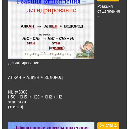
Реакция
отщепления
–
дегидрирование
АЛКАН → АЛКЕН + ВОДОРОД
Ni, t=500C
Н3С - СН3 → Н2С = СН2 + Н2
этан этен
(этилен)
34 слайд