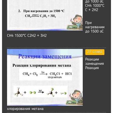
до 1000 оС
CH4 1000°С
C + 2H2
При
нагревании
до 1500 оС
СН4 1500°С С2Н2 + 3Н2
27 слайд
Реакции
замещения
Реакция
хлорирования метана