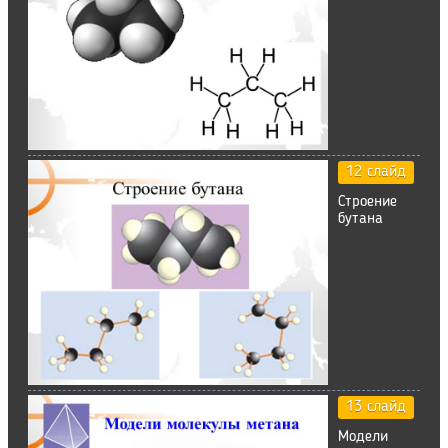
12 слайд
Строение
бутана
13 слайд
Модели