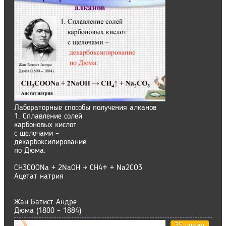
Лабораторные способы получения алканов
1. Сплавление солей
карбоновых кислот
с щелочами –
декарбоксилирование
по Дюма:
СН3СООNa + 2NaОН → СН4↑ + Nа2СО3
Ацетат натрия
Жан Батист Андре
Дюма (1800 – 1884)