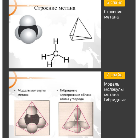
6 слайд
Строение
метана
7 слайд
Модель
молекулы
метана
Гибридные