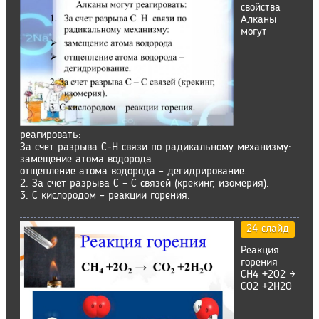
свойства
Алканы
могут
реагировать:
За счет разрыва С–Н связи по радикальному механизму:
замещение атома водорода
отщепление атома водорода – дегидрирование.
2. За счет разрыва С – С связей (крекинг, изомерия).
3. С кислородом – реакции горения.
24 слайд
Реакция
горения
СН4 +2О2 →
СО2 +2Н2О