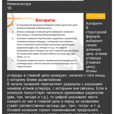
Номенклатура
18
19 слайд
Алгоритм
В
структурной
формуле
выбирают
самую
длинную
цепь атомов
углерода
(главная
цепь).
Атомы
углерода в главной цепи нумеруют, начиная с того конца,
к которому ближе разветвление.
В начале названия перечисляют радикалы с указанием
номеров атомов углерода, с которыми они связаны. Если в
молекуле присутствует несколько одинаковых радикалов
(два, три, четыре и т.д.), то цифрой указывают место
каждого из них в главной цепи и перед их названием
ставят соответственно частицы ди-, три-, тетра- и т. д.
Основой названия служит наименование предельного