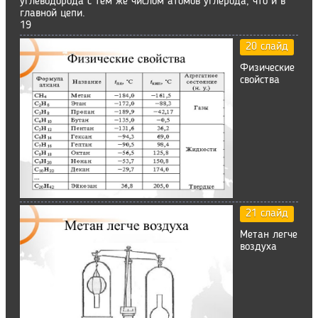
углеводорода с тем же числом атомов углерода, что и в
главной цепи.
19
20 слайд
Физические
свойства
21 слайд
Метан легче
воздуха