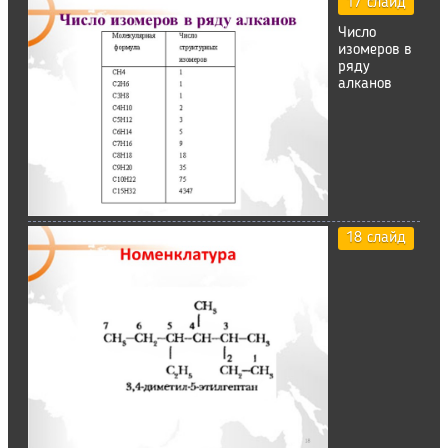
17 слайд
Число
изомеров в
ряду
алканов
18 слайд