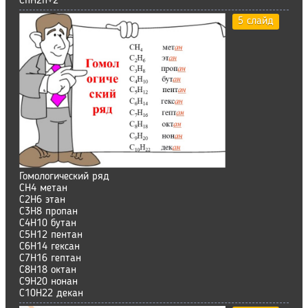
CnH2n+2
5 слайд
Гомологический ряд
СН4 метан
С2H6 этан
C3H8 пропан
C4H10 бутан
C5H12 пентан
C6H14 гексан
C7H16 гептан
C8H18 октан
C9H20 нонан
C10H22 декан