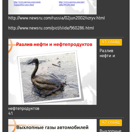
http://www.newsru.com/russia/02jun2002/vzryv.html
http://www.newsru.com/pict/slide/960286.html
41 слайд
Разлив
нефти и
нефтепродуктов
41
42 слайд
Выхлопные