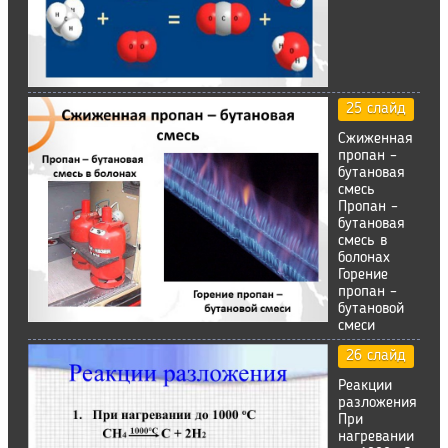
25 слайд
Сжиженная
пропан –
бутановая
смесь
Пропан –
бутановая
смесь в
болонах
Горение
пропан –
бутановой
смеси
26 слайд
Реакции
разложения
При
нагревании