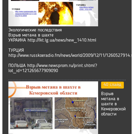
Экологические последствия
Взрыв метана в шахте
УКРАИНА http://lkt.lg.ua/news/new_1410.html
ТУРЦИЯ
http://www.russkoeradio.fm/news/world/2009/12/11/1260527914.s
ПОЛЬША http://www.newsprom.ru/print.shtml?
lot_id=121265677909090
40 слайд
Взрыв
метана в
шахте в
Кемеровской
области