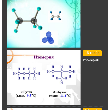
16 слайд
Изомерия