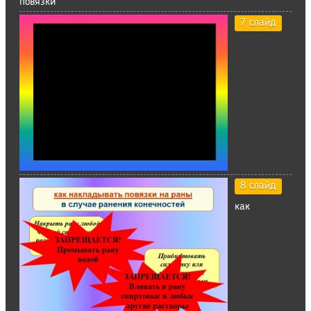
повязки
7 слайд
8 слайд
как