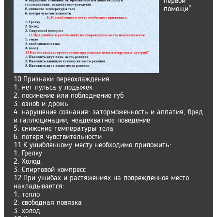
первой
помощи"
10.Признаки переохлаждения
1. нет пульса у лодыжек
2. посинение или побледнение губ
3. озноб и дрожь
4. нарушение сознания: заторможенность и аппатия, бред
и галлюцинации, неадекватное поведение
5. снижение температуры тела
6. потеря чувствительности
11.К ушибленному месту необходимо приложить:
1. Грелку
2. Холод
3. Спиртовой компресс
12.При ушибах и растяжениях на поврежденное место
накладывается:
1. тепло
2. свободная повязка
3. холод