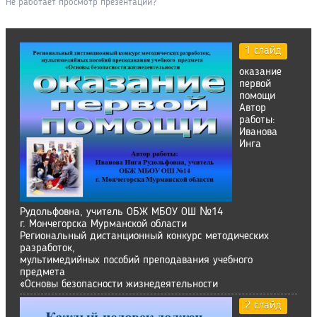
Не работает просмотр презентации?
1 слайд
оказание
первой
помощи
Автор
работы:
Иванова
Инга
Рудольфовна, учитель ОБЖ МБОУ ОШ №14
г. Мончегорска Мурманской области
Региональный дистанционный конкурс методических
разработок,
мультимедийных пособий преподавания учебного
предмета
«Основы безопасности жизнедеятельности
2 слайд