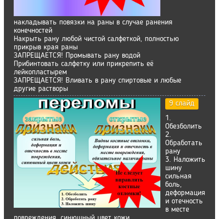
накладывать повязки на раны в случае ранения
конечностей
Накрыть рану любой чистой салфеткой, полностью
прикрыв края раны
ЗАПРЕЩАЕТСЯ! Промывать рану водой
Прибинтовать салфетку или прикрепить её
лейкопластырем
ЗАПРЕЩАЕТСЯ! Вливать в рану спиртовые и любые
другие растворы
9 слайд
1.
Обезболить
2.
Обработать
рану
3. Наложить
шину
сильная
боль,
деформация
и отечность
в месте
повреждения, синюшный цвет кожи