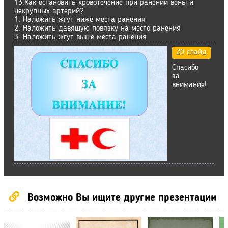
13.Как остановить кровотечение при ранении вены и
некрупных артерий?
1. Наложить жгут ниже места ранения
2. Наложить давящую повязку на место ранения
3. Наложить жгут выше места ранения
20 слайд
Спасибо
за
внимание!
Возможно Вы ищите другие презентации