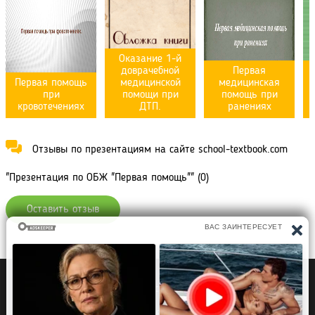
Оказание 1-й
доврачебной
Первая
Первая помощь
медицинской
медицинская
при
помощи при
помощь при
кровотечениях
ДТП.
ранениях
Отзывы по презентациям на сайте school-textbook.com
"Презентация по ОБЖ "Первая помощь"" (0)
Оставить отзыв
Политика конфиденциальности
Правообладателям
Рефераты Дипломы Курсовые работы