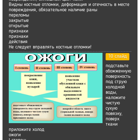
Видны костные отломки, деформация и отечность в месте
повреждения, обязательное наличие раны
переломы
закрытые
открытые
признаки
признаки
действия
Не следует вправлять костные отломки!
10 слайд
подставьте
обожженную
поверхность
под струю
холодной
воды,
наложите
чистую
сухую
повязку,
поверх
ткани
приложите холод
ожоги