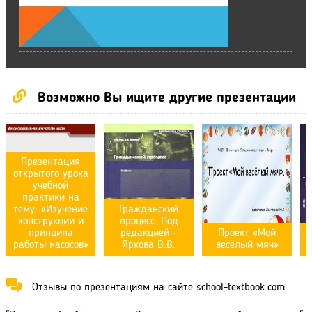
Возможно Вы ищите другие презентации
Презентация
открытого урока
учебной
практики на
тему: «Изучение
Гражданский
конструкции и
процесс. Под
принципа
редакцией -
Проект «Мой
работы насосов»
Яркова В.В.
весёлый мяч»
Отзывы по презентациям на сайте school-textbook.com