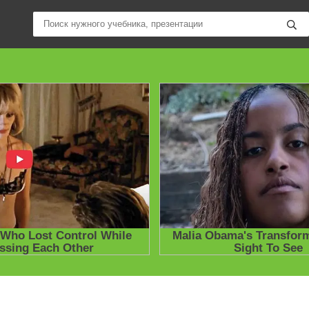
ные учебники / Презентации по предметам
»
Презентации
»
Други