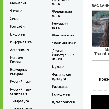
Геометрия
язык
Физика
Французкий
язык
Химия
Немецкий
География
язык
Биология
Финский язык
Информатика
Японский язык
Астрономия
Другие
инностранные
История
языки
России
Музыка
Всемирная
история
Физическая
культура
През
Русский язык
Рисование
Русский язык
студентам
Психология
Литература
Культорология