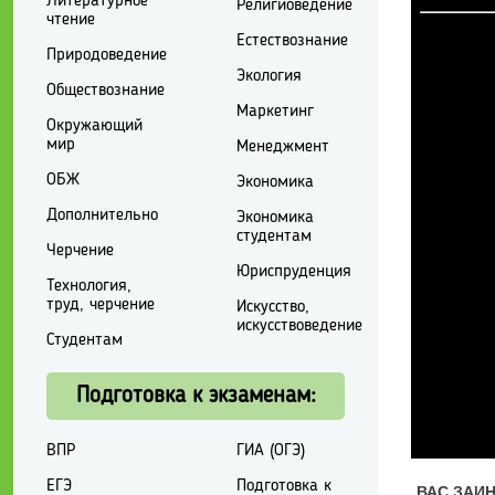
Литературное
Религиоведение
чтение
Естествознание
Природоведение
Экология
Обществознание
Маркетинг
Окружающий
мир
Менеджмент
ОБЖ
Экономика
Дополнительно
Экономика
студентам
Черчение
Юриспруденция
Технология,
труд, черчение
Искусство,
искусствоведение
Студентам
Подготовка к экзаменам:
ВПР
ГИА (ОГЭ)
ЕГЭ
Подготовка к