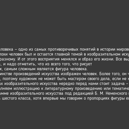
еловека — одно из самых противоречивых понятий в истории миров
эпохи человек был и остается главной темой в изобразительном иск
-разному. И от этого восприятия менялся и образ его жизни. Все 
, и надо отметить, что из всего того, что рисует
к, самым сложным является фигура человека.
инстве произведений искусства изображен человек. Более того, о
, поэтому художник не может быть мастером своего дела, если не 
ах изобразительного искусства нередко перед нами стоит задача –
лняем иллюстрацию к литературному произведению или тематиче
амме изобразительного искусства под редакцией Б. М. Неменского
ь шестого класса, хотя впервые мы говорим о пропорциях фигуры е