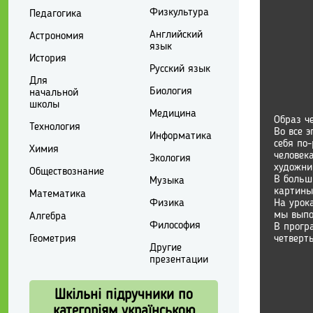
Физкультура
Педагогика
Английский
Астрономия
язык
История
Русский язык
Для
Биология
начальной
школы
Медицина
Образ ч
Технология
Во все 
Информатика
себя по
Химия
человека
Экология
художни
Обществознание
В больш
Музыка
картины
Математика
На урок
Физика
мы выпо
Алгебра
Философия
В прогр
четверт
Геометрия
Другие
презентации
Шкільні підручники по
категоріям українською