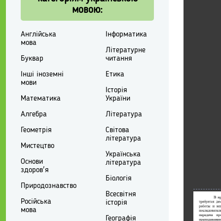
мовою:
Англійська
Інформатика
мова
Літературне
Буквар
читання
Інші іноземні
Етика
мови
Історія
Математика
України
Алгебра
Література
Геометрія
Світова
література
Мистецтво
Українська
Основи
література
здоров'я
Біологія
Природознавство
Всесвітня
Російська
історія
мова
Географія