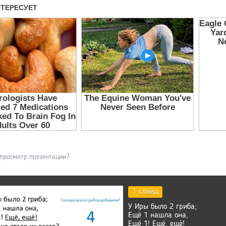
 просмотр презентации?
1 слайд
У Иры было 2 гриба;
Ещё 1 нашла она,
Ещё 1! Ещё, ещё!