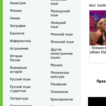
Геометрия
язык
Физика
Французкий
язык
Химия
Немецкий
География
язык
Биология
Финский язык
Информатика
Японский язык
Астрономия
Другие
инностранные
История
языки
России
Музыка
Всемирная
история
Физическая
культура
Русский язык
През
Рисование
Русский язык
студентам
Психология
Литература
Культорология