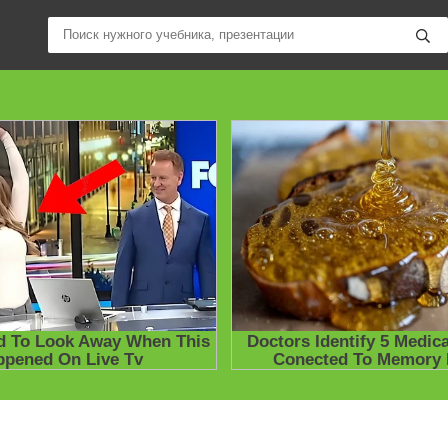
ные учебники / Презентации по предметам
»
Презентации
»
Други