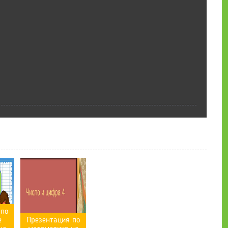
 по
е
Презентация по