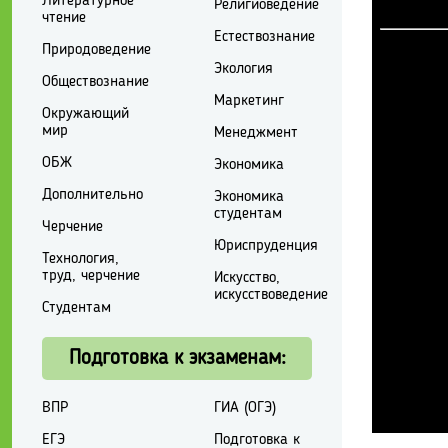
Литературное
Религиоведение
чтение
Естествознание
Природоведение
Экология
Обществознание
Маркетинг
Окружающий
мир
Менеджмент
ОБЖ
Экономика
Дополнительно
Экономика
студентам
Черчение
Юриспруденция
Технология,
труд, черчение
Искусство,
искусствоведение
Студентам
Подготовка к экзаменам:
ВПР
ГИА (ОГЭ)
ЕГЭ
Подготовка к