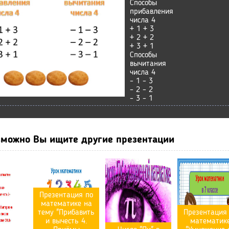
Способы
прибавления
числа 4
+ 1 + 3
+ 2 + 2
+ 3 + 1
Способы
вычитания
числа 4
– 1 – 3
– 2 – 2
– 3 – 1
можно Вы ищите другие презентации
Презентация по
математике на
тему "Прибавить
Презентация
и вычесть 4.
математик