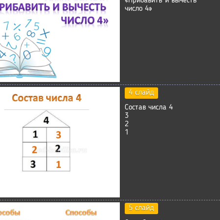
«Прибавить и вычесть
число 4»
4 слайд
Состав числа 4
3
2
1
5 слайд