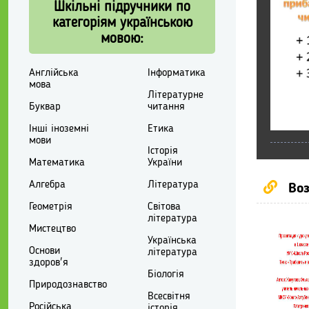
Шкільні підручники по
категоріям українською
мовою:
Англійська
Інформатика
мова
Літературне
Буквар
читання
Інші іноземні
Етика
мови
Історія
Математика
України
Алгебра
Література
Воз
Геометрія
Світова
література
Мистецтво
Українська
Основи
література
здоров'я
Біологія
Природознавство
Всесвітня
Російська
історія