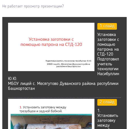
Не работает просмотр презентации?
1 слайд
Установка
заготовки с
помощью
патрона на
СТД-120
Подготовил
учитель
технологии
Насибуллин
Ю.Ю.
МБОУ лицей с. Месягутово Дуванского района республики
Башкортостан
2 слайд
1.
Установить
заготовку
между