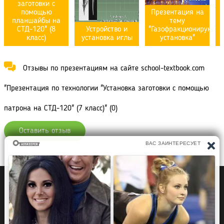
заготовки с
помощью
Презентация на
планшайбы на
тему
СТД-120" (8
Устройство и
"Газофракционирующа
класс)
установка иглы
установка"
Отзывы по презентациям на сайте school-textbook.com
"Презентация по технологии "Установка заготовки с помощью
патрона на СТД-120" (7 класс)" (0)
Оставить отзыв
Политика конфиденциальности
Правообладателям
Рефераты Дипломы Курсовые работы
Читать книги
Аудиокниги
Раскраски для детей