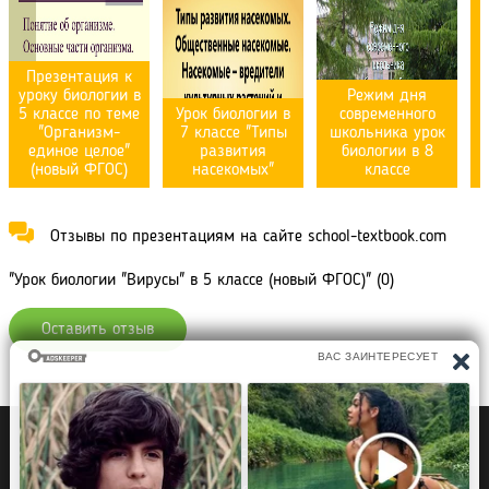
Презентация к
уроку биологии в
Режим дня
5 классе по теме
Урок биологии в
современного
"Организм-
7 классе "Типы
школьника урок
единое целое"
развития
биологии в 8
(новый ФГОС)
насекомых"
классе
Отзывы по презентациям на сайте school-textbook.com
"Урок биологии "Вирусы" в 5 классе (новый ФГОС)" (0)
Оставить отзыв
Политика конфиденциальности
Правообладателям