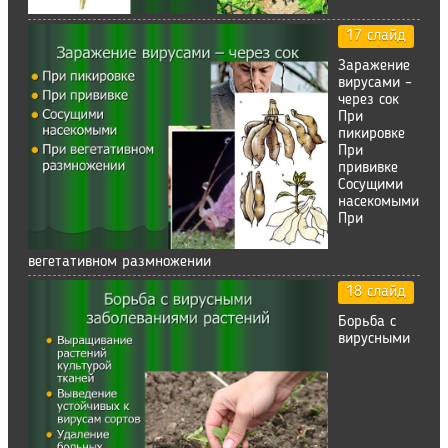
17 слайд
Заражение
вирусами –
через сок
При
пикировке
При
прививке
Сосущими
насекомыми
При
вегетативном размножении
18 слайд
Борьба с
вирусными