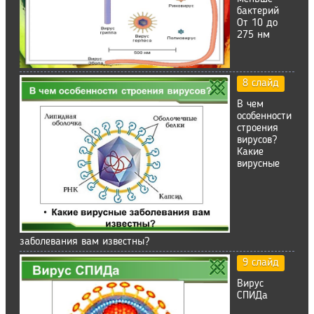
бактерий
От 10 до
275 нм
8 слайд
В чем
особенности
строения
вирусов?
Какие
вирусные
заболевания вам известны?
9 слайд
Вирус
СПИДа