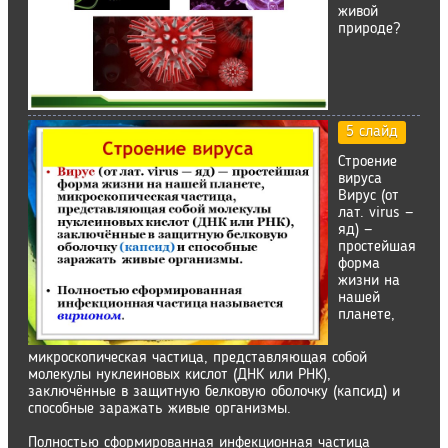
живой
природе?
5 слайд
Строение
вируса
Вирус (от
лат. virus —
яд) —
простейшая
форма
жизни на
нашей
планете,
микроскопическая частица, представляющая собой
молекулы нуклеиновых кислот (ДНК или РНК),
заключённые в защитную белковую оболочку (капсид) и
способные заражать живые организмы.
Полностью сформированная инфекционная частица