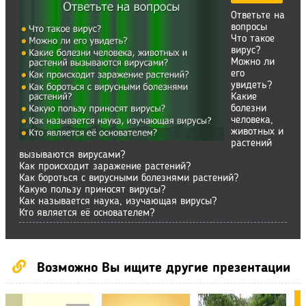
Ответьте на
вопросы
Что такое
вирус?
Можно ли
его
увидеть?
Какие
болезни
человека,
животных и
растений
вызываются вирусами?
Как происходит заражение растений?
Как бороться с вирусными болезнями растений?
Какую пользу приносят вирусы?
Как называется наука, изучающая вирусы?
Кто является её основателем?
Возможно Вы ищите другие презентации
П