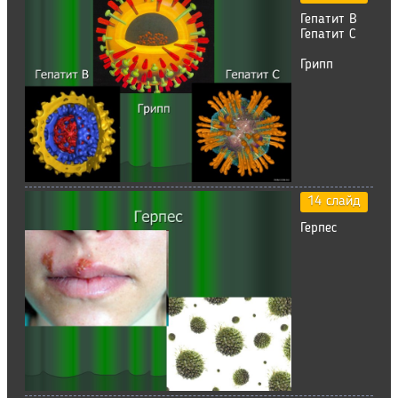
Гепатит В
Гепатит С
Грипп
14 слайд
Герпес