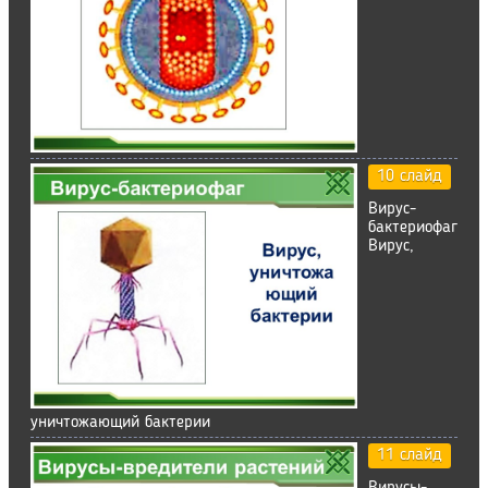
10 слайд
Вирус-
бактериофаг
Вирус,
уничтожающий бактерии
11 слайд