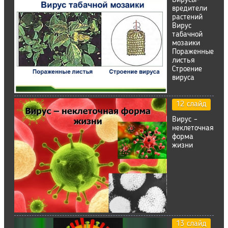
Вирусы-
вредители
растений
Вирус
табачной
мозаики
Пораженные
листья
Строение
вируса
12 слайд
Вирус –
неклеточная
форма
жизни
13 слайд