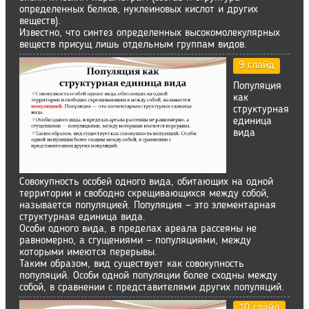
определенных белков, нуклеиновых кислот и других
веществ).
Известно, что синтез определенных высокомолекулярных
веществ присущ лишь отдельным группам видов.
9 слайд
Популяция
как
структурная
единица
вида
Совокупность особей одного вида, обитающих на одной
территории и свободно скрещивающихся между собой,
называется популяцией. Популяция — это элементарная
структурная единица вида.
Особи одного вида, в пределах ареала рассеяны не
равномерно, а сгущениями — популяциями, между
которыми имеются перерывы.
Таким образом, вид существует как совокупность
популяций. Особи одной популяции более сходны между
собой, в сравнении с представителями других популяций.
10 слайд