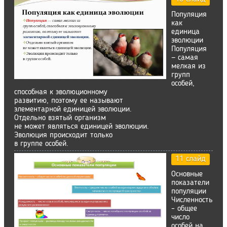
Популяция
как
единица
эволюции
Популяция
— самая
мелкая из
групп
особей,
способная к эволюционному
развитию, поэтому ее называют
элементарной единицей эволюции.
Отдельно взятый организм
не может являться единицей эволюции.
Эволюция происходит только
в группе особей.
11 слайд
Основные
показатели
популяции
Численность
– общее
число
особей на