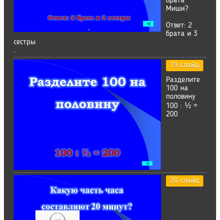
брата
Миши?
Ответ: 2
брата и 3
сестры
.
19 слайд
Разделите
100 на
половину
100 : ½ =
200
20 слайд