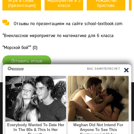
Игра в слова"
мероприятие в 5
Рождество
(презентация)
классе
Христово.
Отзывы по презентациям на сайте school-textbook.com
"Внеклассное мероприятие по математике для 6 класса
"Морской бой"" (0)
Оставить отзыв
Политика конфиденциальности
Правообладателям
Рефераты Дипломы Курсовые работы
Читать книги
Аудиокниги
Раскраски для детей
Загадки, Игры Головоломки
SCHOOL TEXTBOOK