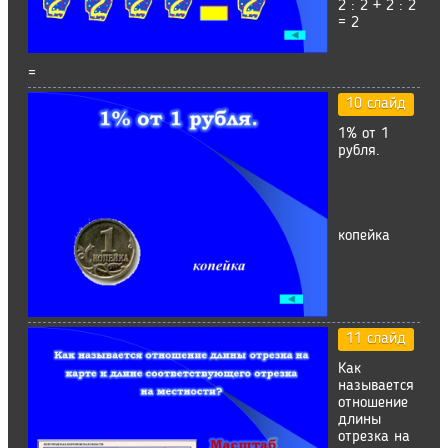
2 : 2 + 2 : 2
= 2
=
10 слайд
1% от 1
рубля.
копейка
11 слайд
Как
называется
отношение
длины
отрезка на