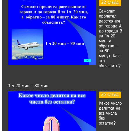
22 слайд
Самолет
пролетел
расстояние
от города А
до города В
за 1ч 20
мин, а
обратно –
за 80
минут. Как
это
объяснить?
1 ч 20 мин = 80 мин
23 слайд
Какое число
делится на
все числа
без
остатка?