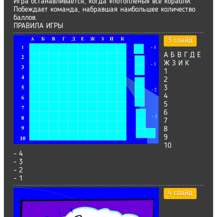
Игра останавливается, когда «потоплены» все корабли.
Побеждает команда, набравшая наибольшее количество
баллов.
ПРАВИЛА ИГРЫ
3 слайд
А Б В Г Д Е
Ж З И К
1
2
3
4
5
6
7
8
9
10
- 4
- 3
- 2
- 1
4 слайд