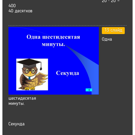
20 ∙ 20 =
400
40 десятков
13 слайд
Одна
шестидесятая
минуты.
Секунда