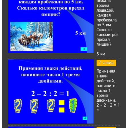
Бежала
тройка
лошадей,
каждая
пробежала
по 5 км.
Сколько
километров
прехал
ямщик?
5 км
7 слайд
Применяя
знаки
действий,
напишите
число 1
тремя
двойками.
2 – 2 : 2 = 1
=