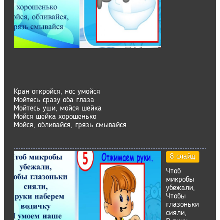
Кран откройся, нос умойся
Мойтесь сразу оба глаза
Мойтесь уши, мойся шейка
Мойся шейка хорошенько
Мойся, обливайся, грязь смывайся
8 слайд
Чтоб
микробы
убежали,
Чтобы
глазоньки
сияли,