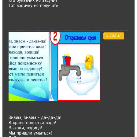
Кто рукавчик не засучит
Тот водичку не получит»
5 слайд
Знаем, знаем - да-да-да!
В кране прячется вода!
Выходи, водица!
Мы пришли умыться!