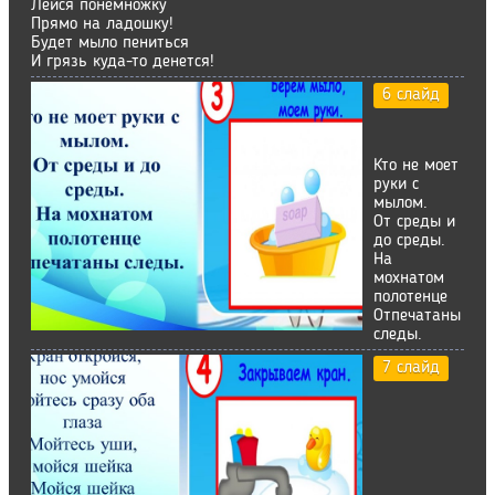
Лейся понемножку
Прямо на ладошку!
Будет мыло пениться
И грязь куда-то денется!
6 слайд
Кто не моет
руки с
мылом.
От среды и
до среды.
На
мохнатом
полотенце
Отпечатаны
следы.
7 слайд