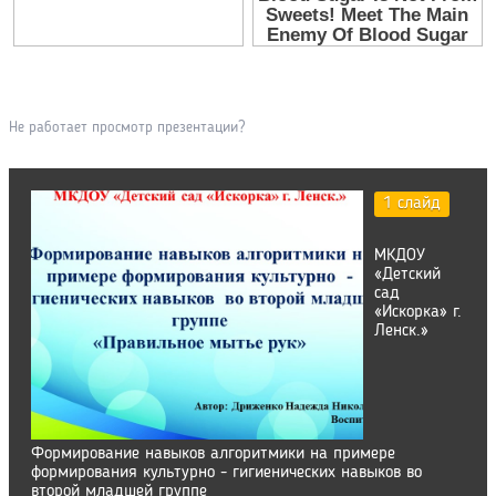
Не работает просмотр презентации?
1 слайд
МКДОУ
«Детский
сад
«Искорка» г.
Ленск.»
Формирование навыков алгоритмики на примере
формирования культурно - гигиенических навыков во
второй младшей группе