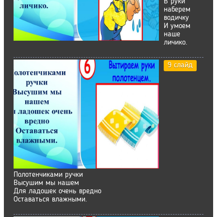
В руки
наберем
водичку
И умоем
наше
личико.
9 слайд
Полотенчиками ручки
Высушим мы нашем
Для ладошек очень вредно
Оставаться влажными.