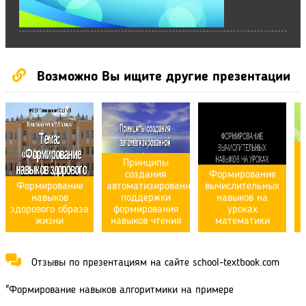
Возможно Вы ищите другие презентации
Принципы
создания
Формирование
Формирование
автоматизированной
вычислительных
навыков
поддержки
навыков на
м
здорового образа
формирования
уроках
жизни
навыков чтения
математики
Отзывы по презентациям на сайте school-textbook.com
"Формирование навыков алгоритмики на примере