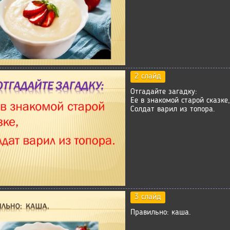
2 слайд
Отгадайте загадку:
Ее в знакомой старой сказке,
Солдат варил из топора.
3 слайд
Правильно: каша.