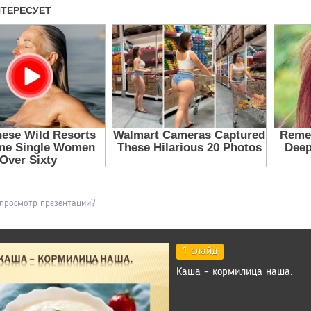
 просмотр презентации?
1 слайд
Каша – кормилица наша.