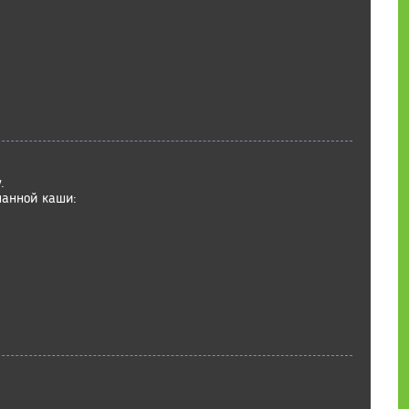
.
манной каши: