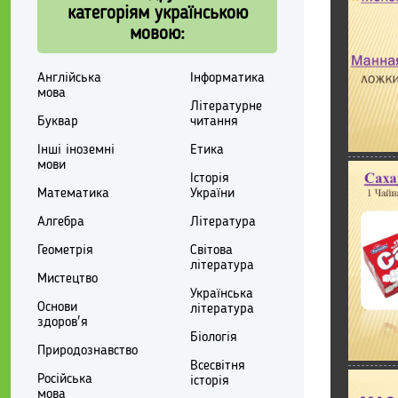
категоріям українською
мовою:
Англійська
Інформатика
мова
Літературне
Буквар
читання
Інші іноземні
Етика
мови
Історія
Математика
України
Алгебра
Література
Геометрія
Світова
література
Мистецтво
Українська
Основи
література
здоров'я
Біологія
Природознавство
Всесвітня
Російська
історія
мова