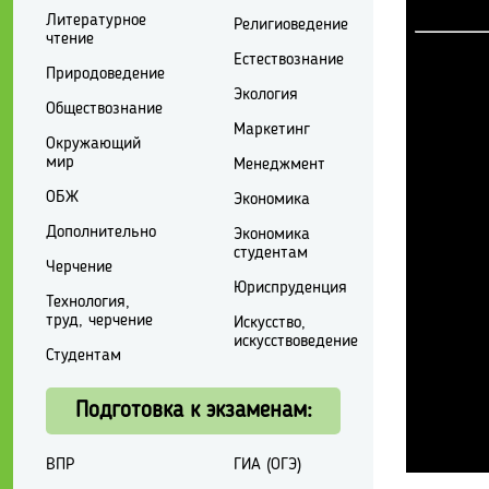
Литературное
Религиоведение
чтение
Естествознание
Природоведение
Экология
Обществознание
Маркетинг
Окружающий
мир
Менеджмент
ОБЖ
Экономика
Дополнительно
Экономика
студентам
Черчение
Юриспруденция
Технология,
труд, черчение
Искусство,
искусствоведение
Студентам
Подготовка к экзаменам:
ВПР
ГИА (ОГЭ)