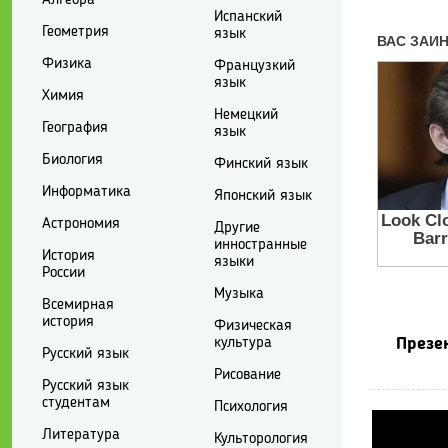
Испанский
Геометрия
язык
Физика
Французкий
язык
Химия
Немецкий
География
язык
Биология
Финский язык
Информатика
Японский язык
Астрономия
Другие
инностранные
История
языки
России
Музыка
Всемирная
история
Физическая
культура
Презен
Русский язык
Рисование
Русский язык
студентам
Психология
Литература
Культорология