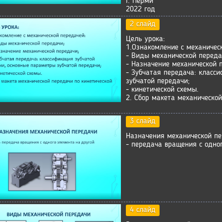
г. Перми
2022 год
2 слайд
Цель урока:
1.Ознакомление с механичес
- Виды механической переда
- Назначение механической 
- Зубчатая передача: класс
зубчатой передачи;
- кинетической схемы.
2. Сбор макета механической
3 слайд
Назначения механической п
- передача вращения с одно
4 слайд