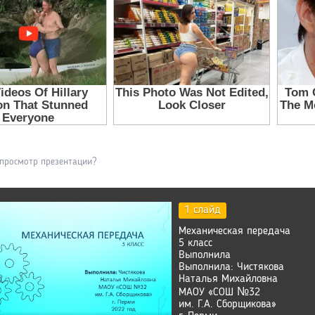
 просмотр презентации?
1 слайд
Механическая передача
5 класс
Выполнила
Выполнила: Чистякова
Наталья Михайловна
МАОУ «СОШ №32
им. Г.А. Сборщикова»