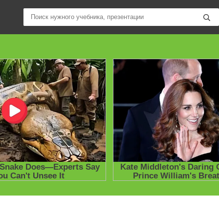
ные учебники / Презентации по предметам
»
Презентации
»
Други