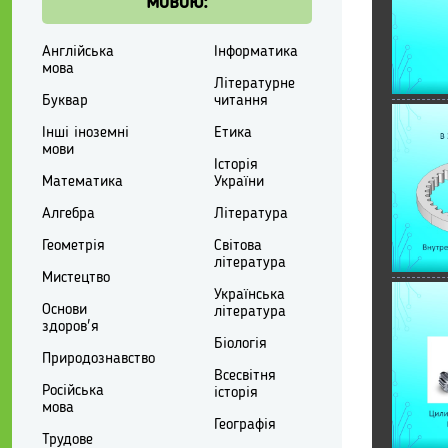
мовою:
Англійська
Інформатика
мова
Літературне
Буквар
читання
Інші іноземні
Етика
мови
Історія
Математика
України
Алгебра
Література
Геометрія
Світова
література
Мистецтво
Українська
Основи
література
здоров'я
Біологія
Природознавство
Всесвітня
Російська
історія
мова
Географія
Трудове