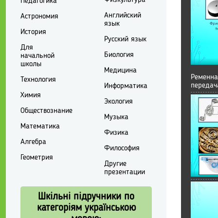
Физкультура
Педагогика
Английский
Астрономия
язык
История
Русский язык
Для
Биология
начальной
школы
Медицина
Ременна
Технология
передач
Информатика
Химия
Экология
Обществознание
Музыка
Математика
Физика
Алгебра
Философия
Геометрия
Другие
презентации
Шкільні підручники по
категоріям українською