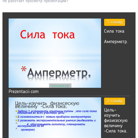
Не работает просмотр презентации?
1 слайд
Сила тока
Амперметр.
Prezentacii.com
2 слайд
Цель-
изучить
физисескую
величину
-Сила тока.