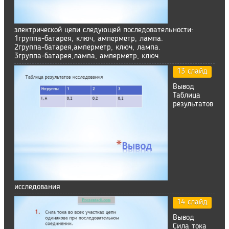
электрической цепи следующей последовательности:
1группа-батарея, ключ, амперметр, лампа.
2группа-батарея,амперметр, ключ, лампа.
3группа-батарея,лампа, амперметр, ключ.
13 слайд
Вывод
Таблица
результатов
исследования
14 слайд
Вывод
Сила тока