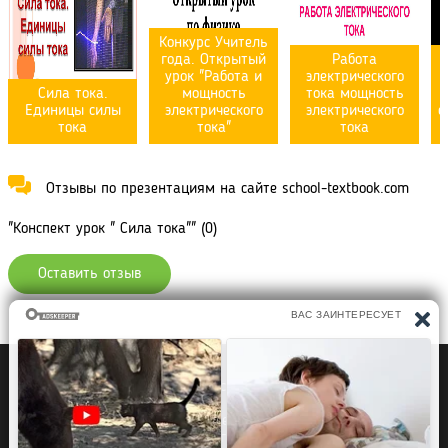
Конкурс Учитель
года. Открытый
Работа
урок "Работа и
электрического
Сила тока.
мощность
тока мощность
Единицы силы
электрического
электрического
с
тока
тока"
тока
Отзывы по презентациям на сайте school-textbook.com
"Конспект урок " Сила тока"" (0)
Оставить отзыв
Политика конфиденциальности
Правообладателям
Рефераты Дипломы Курсовые работы
Читать книги
Аудиокниги