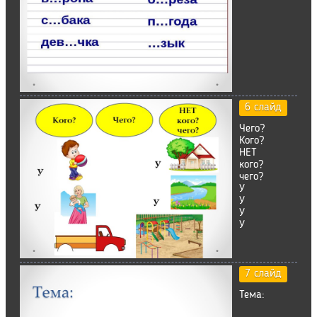
6 слайд
Чего?
Кого?
НЕТ
кого?
чего?
У
У
У
У
7 слайд
Тема: