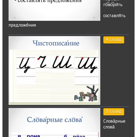
го̅во̅ри́ть
составля́ть
предложе́ния
4 слайд
5 слайд
Слова́рные
слова́