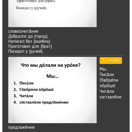
словосочета́ния
Добрался до (город).
Написал без (ошибка).
Приготовил для (брат).
Посидел у (ручей).
11 слайд
Мы…
Писа́ли
Го̄во̄ри́ли
хо̄ро̄шо́
Чита́ли
составля́ли
предложе́ния