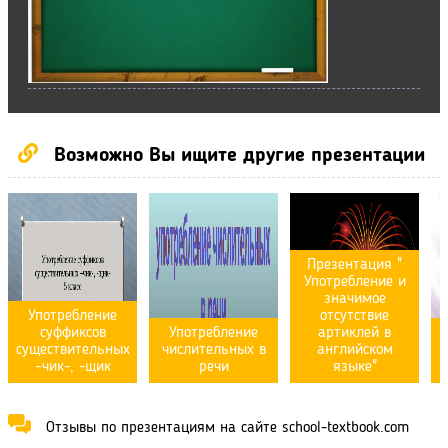
Возможно Вы ищите другие презентации
Презентация "
Употребление и
значимое
Употребление
отсутствие
суффиксов
Употребление
артиклей в
существительных
числительных в
английском
–чик-, -щик
речи
языке"
Отзывы по презентациям на сайте school-textbook.com