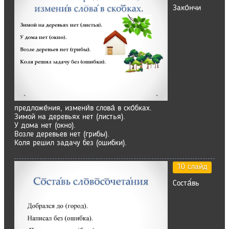
Зако́нчи
предложе́ния, измени́в слова́ в ско́бках.
Зимой на деревьях нет (листья).
У дома нет (окно).
Возле деревьев нет (грибы).
Коля решил задачу без (ошибки).
10 слайд
Соста́́вь