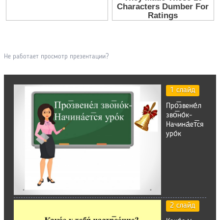
Не работает просмотр презентации?
1 слайд
Про̅звене́л
зво̅но́к-
Начина́ет̅ся
уро́к
2 слайд