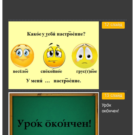
12 слайд
13 слайд
Уро́к
око́нчен!