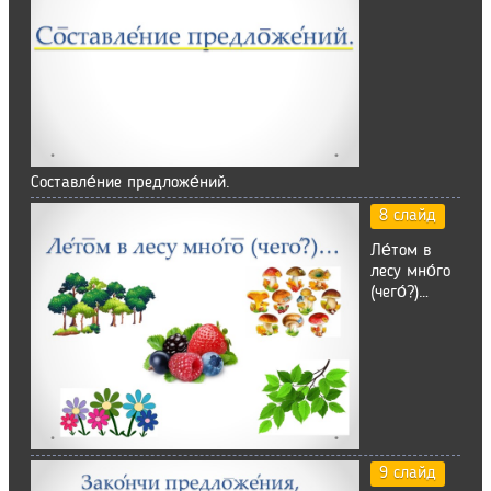
Составле́ние предложе́ний.
8 слайд
Ле́том в
лесу мно́го
(чего́?)…
9 слайд