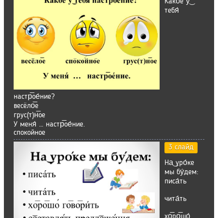
Како́е у͜
тебя́
настр̅ое́ние?
весёло̅е
грус(т)н̅ое
У меня́ … настр̅ое́ние.
спокойное
3 слайд
На͜ уро́ке
мы бу́дем:
писа́ть
чита́ть
хо̅ро̅шо́