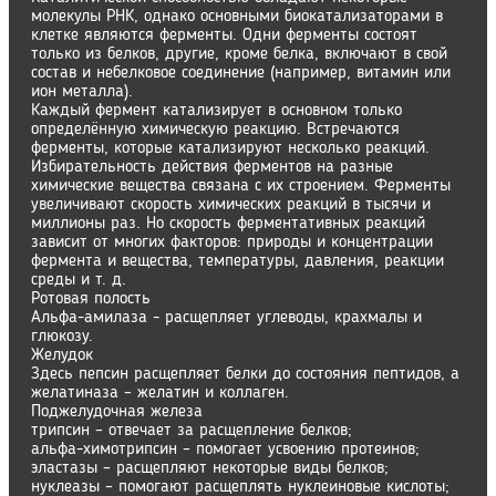
молекулы РНК, однако основными биокатализаторами в
клетке являются ферменты. Одни ферменты состоят
только из белков, другие, кроме белка, включают в свой
состав и небелковое соединение (например, витамин или
ион металла).
Каждый фермент катализирует в основном только
определённую химическую реакцию. Встречаются
ферменты, которые катализируют несколько реакций.
Избирательность действия ферментов на разные
химические вещества связана с их строением. Ферменты
увеличивают скорость химических реакций в тысячи и
миллионы раз. Но скорость ферментативных реакций
зависит от многих факторов: природы и концентрации
фермента и вещества, температуры, давления, реакции
среды и т. д.
Ротовая полость
Альфа-амилаза - расщепляет углеводы, крахмалы и
глюкозу.
Желудок
Здесь пепсин расщепляет белки до состояния пептидов, а
желатиназа – желатин и коллаген.
Поджелудочная железа
трипсин – отвечает за расщепление белков;
альфа-химотрипсин – помогает усвоению протеинов;
эластазы – расщепляют некоторые виды белков;
нуклеазы – помогают расщеплять нуклеиновые кислоты;