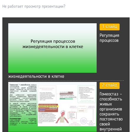
Не работает просмотр презентации?
1 слайд
Регуляция
процессов
жизнедеятельности в клетке
2 слайд
Гомеостаз –
способность
живых
организмов
сохранять
постоянство
своей
внутренней