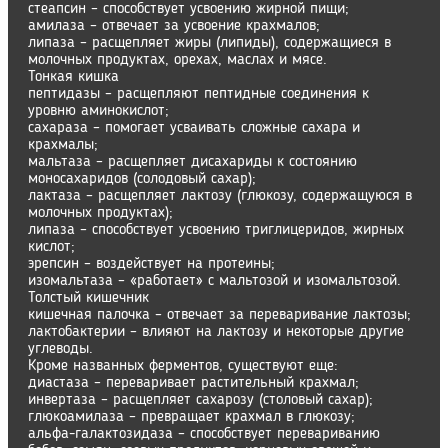
стеапсин – способствует усвоению жирной пищи;
амилаза – отвечает за усвоение крахмалов;
липаза – расщепляет жиры (липиды), содержащиеся в
молочных продуктах, орехах, маслах и мясе.
Тонкая кишка
пептидазы – расщепляют пептидные соединения к
уровню аминокислот;
сахараза – помогает усваивать сложные сахара и
крахмалы;
мальтаза – расщепляет дисахариды к состоянию
моносахаридов (солодовый сахар);
лактаза – расщепляет лактозу (глюкозу, содержащуюся в
молочных продуктах);
липаза – способствует усвоению триглицеридов, жирных
кислот;
эрепсин – воздействует на протеины;
изомальтаза – «работает» с мальтозой и изомальтозой.
Толстый кишечник
кишечная палочка – отвечает за переваривание лактозы;
лактобактерии – влияют на лактозу и некоторые другие
углеводы.
Кроме названных ферментов, существуют еще:
диастаза – переваривает растительный крахмал;
инвертаза – расщепляет сахарозу (столовый сахар);
глюкоамилаза – превращает крахмал в глюкозу;
альфа-галактозидаза – способствует перевариванию