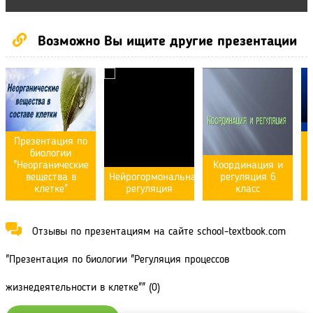
Возможно Вы ищите другие презентации
Презентация по
биологии
"Неорганические
Координация и
вещества в
Нейрогормональная
регуляция 6
клетке"
регуляция
класс
Отзывы по презентациям на сайте school-textbook.com
"Презентация по биологии "Регуляция процессов
жизнедеятельности в клетке"" (0)