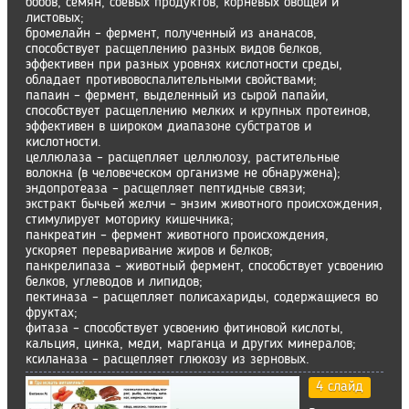
бобов, семян, соевых продуктов, корневых овощей и
листовых;
бромелайн – фермент, полученный из ананасов,
способствует расщеплению разных видов белков,
эффективен при разных уровнях кислотности среды,
обладает противовоспалительными свойствами;
папаин – фермент, выделенный из сырой папайи,
способствует расщеплению мелких и крупных протеинов,
эффективен в широком диапазоне субстратов и
кислотности.
целлюлаза – расщепляет целлюлозу, растительные
волокна (в человеческом организме не обнаружена);
эндопротеаза – расщепляет пептидные связи;
экстракт бычьей желчи – энзим животного происхождения,
стимулирует моторику кишечника;
панкреатин – фермент животного происхождения,
ускоряет переваривание жиров и белков;
панкрелипаза – животный фермент, способствует усвоению
белков, углеводов и липидов;
пектиназа – расщепляет полисахариды, содержащиеся во
фруктах;
фитаза – способствует усвоению фитиновой кислоты,
кальция, цинка, меди, марганца и других минералов;
ксиланаза – расщепляет глюкозу из зерновых.
4 слайд