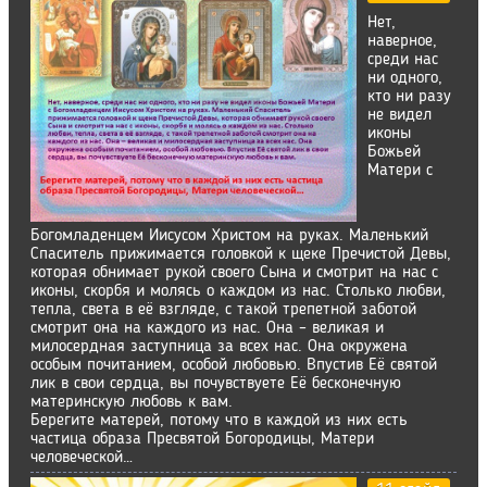
Нет,
наверное,
среди нас
ни одного,
кто ни разу
не видел
иконы
Божьей
Матери с
Богомладенцем Иисусом Христом на руках. Маленький
Спаситель прижимается головкой к щеке Пречистой Девы,
которая обнимает рукой своего Сына и смотрит на нас с
иконы, скорбя и молясь о каждом из нас. Столько любви,
тепла, света в её взгляде, с такой трепетной заботой
смотрит она на каждого из нас. Она – великая и
милосердная заступница за всех нас. Она окружена
особым почитанием, особой любовью. Впустив Её святой
лик в свои сердца, вы почувствуете Её бесконечную
материнскую любовь к вам.
Берегите матерей, потому что в каждой из них есть
частица образа Пресвятой Богородицы, Матери
человеческой…