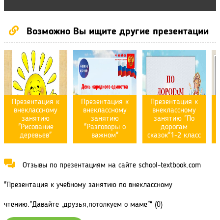
Возможно Вы ищите другие презентации
Презентация к
Презентация к
Презентация к
внеклассному
внеклассному
внеклассному
занятию
занятию
занятию "По
"Рисование
"Разговоры о
дорогам
деревьев"
важном"
сказок"1-2 класс
Отзывы по презентациям на сайте school-textbook.com
"Презентация к учебному занятию по внеклассному
чтению."Давайте ,друзья,потолкуем о маме"" (0)