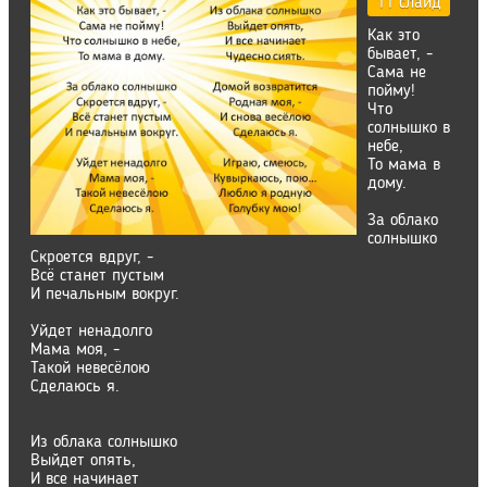
11 слайд
Как это
бывает, -
Сама не
пойму!
Что
солнышко в
небе,
То мама в
дому.
За облако
солнышко
Скроется вдруг, -
Всё станет пустым
И печальным вокруг.
Уйдет ненадолго
Мама моя, -
Такой невесёлою
Сделаюсь я.
Из облака солнышко
Выйдет опять,
И все начинает