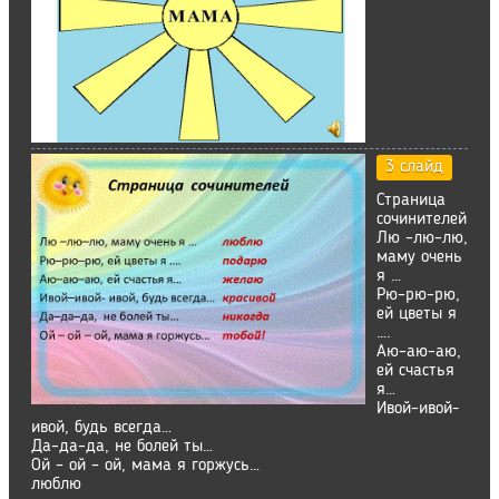
3 слайд
Страница
сочинителей
Лю –лю–лю,
маму очень
я …
Рю–рю–рю,
ей цветы я
….
Аю–аю–аю,
ей счастья
я…
Ивой–ивой-
ивой, будь всегда…
Да–да–да, не болей ты…
Ой – ой – ой, мама я горжусь…
люблю