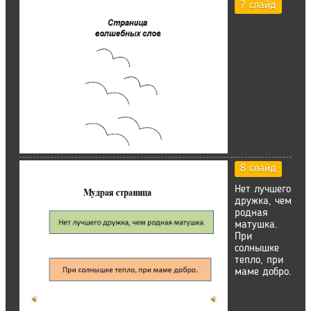
7 слайд
8 слайд
Нет лучшего
дружка, чем
родная
матушка.
При
солнышке
тепло, при
маме добро.