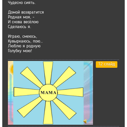
Чудесно сиять.
Домой возвратится
Родная моя, -
И снова весёлою
Сделаюсь я.
Играю, смеюсь,
Кувыркаюсь, пою…
Люблю я родную
Голубку мою!
12 слайд